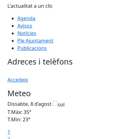
L'actualitat a un clic
Agenda
Avisos
Notícies
Ple Ajuntament
Publicacions
Adreces i telèfons
Accedeix
Meteo
Dissabte, 8 d’agost
Di
T.Màx: 35°
T.M
T.Min: 23°
T.M
1