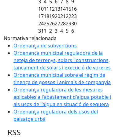
3
4
5
6
7
8
9
10
11
12
13
14
15
16
17
18
19
20
21
22
23
24
25
26
27
28
29
30
31
1
2
3
4
5
6
Normativa relacionada
Ordenança de subvencions
Ordenança municipal reguladora de la
neteja de terrenys, solars i construccions,
tancament de solars i execució de voreres
Ordenança municipal sobre el règim de
tinença de gossos i animals de companyia
Ordenança reguladora de les mesures
aplicables a l'abastament d'aigua potable i
als usos de l'aigua en situació de sequera
Ordenança reguladora dels usos del
paisatge urbà
RSS