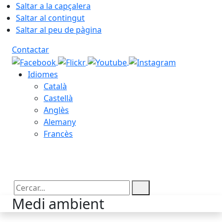
Saltar a la capçalera
Saltar al contingut
Saltar al peu de pàgina
Contactar
Idiomes
Català
Castellà
Anglès
Alemany
Francès
07.08.2026 | 15:23
Cercar:
Medi ambient