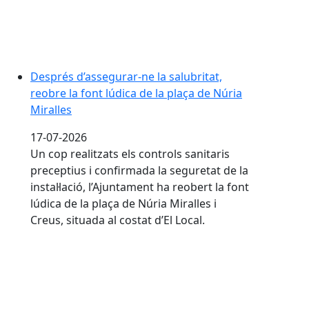
Després d’assegurar-ne la salubritat,
reobre la font lúdica de la plaça de Núria
Miralles
17-07-2026
Un cop realitzats els controls sanitaris
preceptius i confirmada la seguretat de la
instal·lació, l’Ajuntament ha reobert la font
lúdica de la plaça de Núria Miralles i
Creus, situada al costat d’El Local.
S’instal·len plaques fotovoltaiques en cinc edificis mun