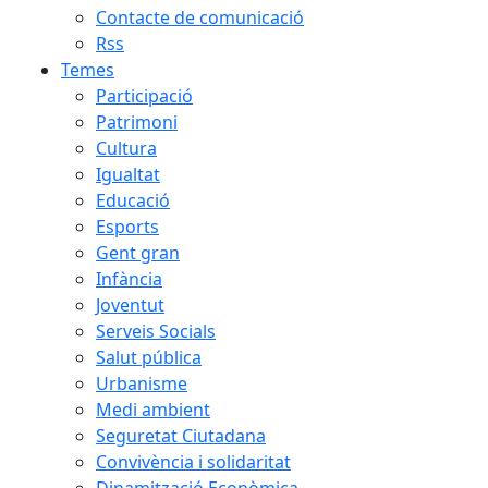
Contacte de comunicació
Rss
Temes
Participació
Patrimoni
Cultura
Igualtat
Educació
Esports
Gent gran
Infància
Joventut
Serveis Socials
Salut pública
Urbanisme
Medi ambient
Seguretat Ciutadana
Convivència i solidaritat
Dinamització Econòmica