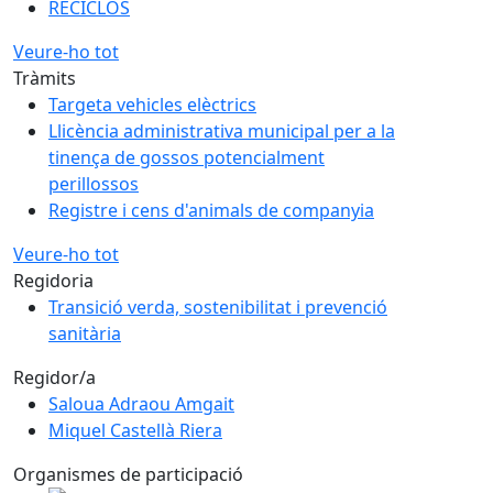
RECICLOS
Veure-ho tot
Tràmits
Targeta vehicles elèctrics
Llicència administrativa municipal per a la
tinença de gossos potencialment
perillossos
Registre i cens d'animals de companyia
Veure-ho tot
Regidoria
Transició verda, sostenibilitat i prevenció
sanitària
Regidor/a
Saloua Adraou Amgait
Miquel Castellà Riera
Organismes de participació