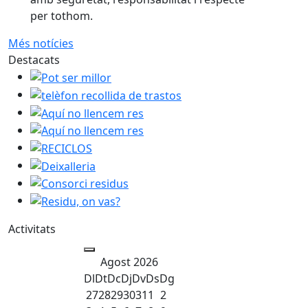
per tothom.
Més notícies
Destacats
Pot ser millor
telèfon recollida de trastos
Aquí no llencem res
Aquí no llencem res
RECICLOS
Deixalleria
Consorci residus
Residu, on vas?
Activitats
Agost 2026
Dl
Dt
Dc
Dj
Dv
Ds
Dg
27
28
29
30
31
1
2