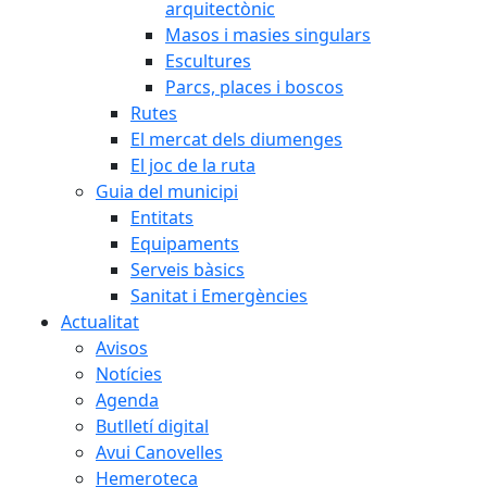
arquitectònic
Masos i masies singulars
Escultures
Parcs, places i boscos
Rutes
El mercat dels diumenges
El joc de la ruta
Guia del municipi
Entitats
Equipaments
Serveis bàsics
Sanitat i Emergències
Actualitat
Avisos
Notícies
Agenda
Butlletí digital
Avui Canovelles
Hemeroteca