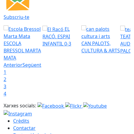
Subscriu-te
EL
RACÓ. ESPAI
TEATR
ESCOLA
CAN PALOTS,
INFANTIL 0-3
AUDI
BRESSOL MARTA
CULTURA & ARTS
PALO
MATA
Anterior
Següent
1
2
3
4
Xarxes socials:
Crèdits
Contactar