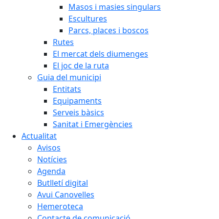
Masos i masies singulars
Escultures
Parcs, places i boscos
Rutes
El mercat dels diumenges
El joc de la ruta
Guia del municipi
Entitats
Equipaments
Serveis bàsics
Sanitat i Emergències
Actualitat
Avisos
Notícies
Agenda
Butlletí digital
Avui Canovelles
Hemeroteca
Contacte de comunicació