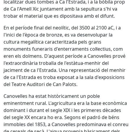
localitzar dues tombes a Ca l'Estrada, i a la bòbila prop
de Ca l'Amell Xic juntament amb la sepultura s'hi va
trobar el material que es dipositava amb el difunt.
En el període final del neolític, del 3500 al 2100 aC, i a
l'inici de l'època de bronze, es va desenvolupar la
cultura megalítica caracteritzada pels grans
monuments funeraris d'enterraments col·lectius, com
eren els dolmens. D'aquest període a Canovelles prové
l'extraordinària troballa de l'estàtua-menhir del
jaciment de ca l'Estrada. Una representació del menhir
de ca l'Estrada es troba exposat a la sala d'exposicions
del Teatre Auditori de Can Palots.
Canovelles ha estat històricament un poble
eminentment rural. L'agricultura era la base econòmica
dominant i durant el segle XIX i les primeres dècades
del segle XX encara ho era. Segons el padró de béns
immobles del 1853, a Canovelles predominava el conreu
de cereals de secà. L'aigua provenia bàsicament dels