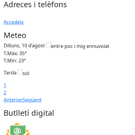
Adreces i telèfons
Accedeix
Meteo
Dilluns, 10 d’agost
D
T.Màx: 35°
T
T.Min: 23°
T
Tarda
T
1
2
Anterior
Següent
Butlletí digital