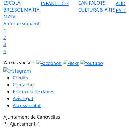
ESCOLA
CAN PALOTS,
INFANTIL 0-3
AUDI
BRESSOL MARTA
CULTURA & ARTS
PALO
MATA
Anterior
Següent
1
2
3
4
Xarxes socials:
Crèdits
Contactar
Protecció de dades
Avís legal
Accessibilitat
Ajuntament de Canovelles
Pl. Ajuntament, 1