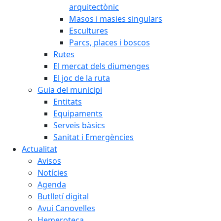
arquitectònic
Masos i masies singulars
Escultures
Parcs, places i boscos
Rutes
El mercat dels diumenges
El joc de la ruta
Guia del municipi
Entitats
Equipaments
Serveis bàsics
Sanitat i Emergències
Actualitat
Avisos
Notícies
Agenda
Butlletí digital
Avui Canovelles
Hemeroteca