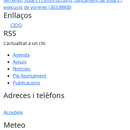
terrenys, solars i construccions, tancament de solars i
execució de voreres
(303.88KB)
Enllaços
CIDO
RSS
L'actualitat a un clic
Agenda
Avisos
Notícies
Ple Ajuntament
Publicacions
Adreces i telèfons
Accedeix
Meteo