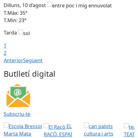
Dilluns, 10 d’agost
D
T.Màx: 35°
T
T.Min: 23°
T
Tarda
T
1
2
Anterior
Següent
Butlletí digital
Subscriu-te
EL
RACÓ. ESPAI
TEATR