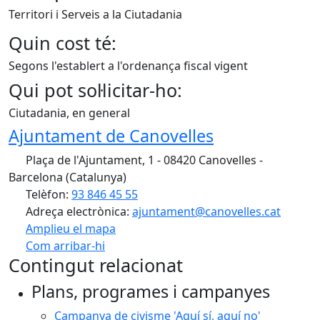
Territori i Serveis a la Ciutadania
Quin cost té:
Segons l'establert a l'ordenança fiscal vigent
Qui pot sol·licitar-ho:
Ciutadania, en general
Ajuntament de Canovelles
Plaça de l'Ajuntament, 1 - 08420 Canovelles -
Barcelona (Catalunya)
Telèfon:
93 846 45 55
Adreça electrònica:
ajuntament@canovelles.cat
Amplieu el mapa
Com arribar-hi
Leaflet
| ©
OpenStreetMap
contributors
Contingut relacionat
+
Plans, programes i campanyes
−
Campanya de civisme 'Aquí sí, aquí no'