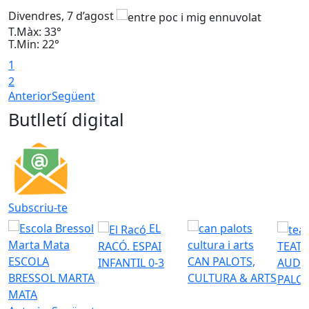
Divendres, 7 d’agost
D
T.Màx: 33°
T
T.Min: 22°
T
1
2
Anterior
Següent
Butlletí digital
Subscriu-te
EL
RACÓ. ESPAI
TEATR
ESCOLA
CAN PALOTS,
INFANTIL 0-3
AUDI
BRESSOL MARTA
CULTURA & ARTS
PALO
MATA