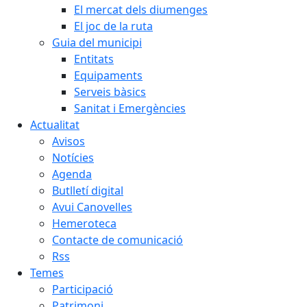
El mercat dels diumenges
El joc de la ruta
Guia del municipi
Entitats
Equipaments
Serveis bàsics
Sanitat i Emergències
Actualitat
Avisos
Notícies
Agenda
Butlletí digital
Avui Canovelles
Hemeroteca
Contacte de comunicació
Rss
Temes
Participació
Patrimoni