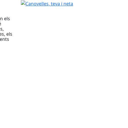
Canovelles, teva i neta
n els
é
s,
s, els
dents
ques