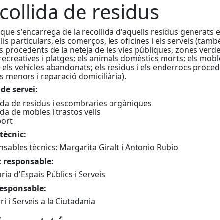
collida de residus
 que s'encarrega de la recollida d'aquells residus generats e
lis particulars, els comerços, les oficines i els serveis (tamb
s procedents de la neteja de les vies públiques, zones verde
recreatives i platges; els animals domèstics morts; els moble
 i els vehicles abandonats; els residus i els enderrocs proce
s menors i reparació domiciliària).
 de servei:
llida de residus i escombraries orgàni
ida de mobles i trastos vells
port
tècnic:
sables tècnics: Margarita Giralt i Antonio Rubio
t responsable:
ria d'Espais Públics i Serveis
responsable:
ri i Serveis a la Ciutadania