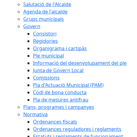
Salutació de l'Alcalde
Agenda de l'alcalde
Grups municipals
Govern
Consistori
Regidories
Organigrama i cartipàs
Ple municipal
Informació del desenvolupament del ple
Junta de Govern Local
Comissions
Pla d'Actuació Municipal (PAM)
Codi de bona conducta
Pla de mesures antifrau
Plans, programes i campanyes
Normativa
Ordenances fiscals
Ordenances reguladores i reglaments
Estatuts i reglaments de funcionament