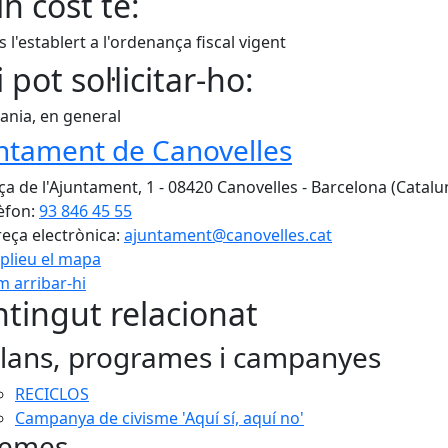
n cost té:
 l'establert a l'ordenança fiscal vigent
 pot sol·licitar-ho:
ania, en general
ntament de Canovelles
ça de l'Ajuntament, 1 - 08420 Canovelles - Barcelona (Catalu
èfon:
93 846 45 55
eça electrònica:
ajuntament@canovelles.cat
plieu el mapa
 arribar-hi
Leaflet
| ©
OpenStreetMap
con
tingut relacionat
lans, programes i campanyes
RECICLOS
Campanya de civisme 'Aquí sí, aquí no'
emes