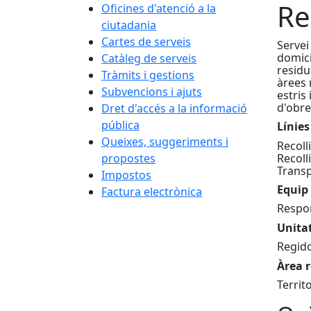
Re
Oficines d'atenció a la
ciutadania
Cartes de serveis
Servei
domici
Catàleg de serveis
residu
Tràmits i gestions
àrees 
Subvencions i ajuts
estris
d'obre
Dret d'accés a la informació
pública
Línies
Queixes, suggeriments i
Reco
Recoll
propostes
Trans
Impostos
Equip 
Factura electrònica
Respon
Unita
Regido
Àrea 
Territo