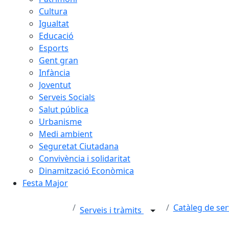
Cultura
Igualtat
Educació
Esports
Gent gran
Infància
Joventut
Serveis Socials
Salut pública
Urbanisme
Medi ambient
Seguretat Ciutadana
Convivència i solidaritat
Dinamització Econòmica
Festa Major
Catàleg de ser
Serveis i tràmits