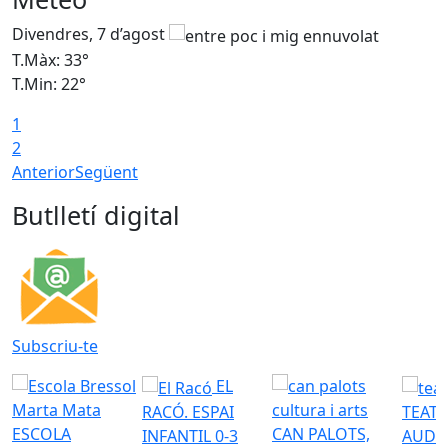
Divendres, 7 d’agost
D
T.Màx: 33°
T
T.Min: 22°
T
1
2
Anterior
Següent
Butlletí digital
Subscriu-te
EL
RACÓ. ESPAI
TEATR
ESCOLA
CAN PALOTS,
INFANTIL 0-3
AUDI