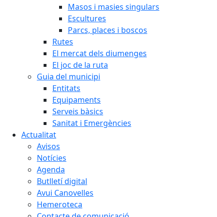
Masos i masies singulars
Escultures
Parcs, places i boscos
Rutes
El mercat dels diumenges
El joc de la ruta
Guia del municipi
Entitats
Equipaments
Serveis bàsics
Sanitat i Emergències
Actualitat
Avisos
Notícies
Agenda
Butlletí digital
Avui Canovelles
Hemeroteca
Contacte de comunicació