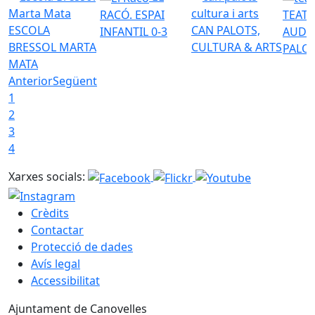
RACÓ. ESPAI
TEATR
ESCOLA
CAN PALOTS,
INFANTIL 0-3
AUDI
BRESSOL MARTA
CULTURA & ARTS
PALO
MATA
Anterior
Següent
1
2
3
4
Xarxes socials:
Crèdits
Contactar
Protecció de dades
Avís legal
Accessibilitat
Ajuntament de Canovelles