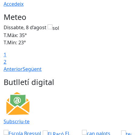
Accedeix
Meteo
Dissabte, 8 d’agost
D
T.Màx: 35°
T
T.Min: 23°
T
1
2
Anterior
Següent
Butlletí digital
Subscriu-te
EL