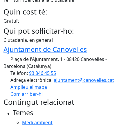
Territori i Serveis a la Ciutadania
Quin cost té:
Gratuït
Qui pot sol·licitar-ho:
Ciutadania, en general
Ajuntament de Canovelles
Plaça de l'Ajuntament, 1 - 08420 Canovelles -
Barcelona (Catalunya)
Telèfon:
93 846 45 55
Adreça electrònica:
ajuntament@canovelles.cat
Amplieu el mapa
Com arribar-hi
Leaflet
| ©
OpenStreetMap
contributors
Contingut relacionat
+
Temes
−
Medi ambient