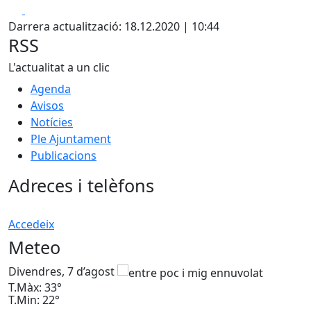
Facebook
X
Darrera actualització: 18.12.2020 | 10:44
RSS
L'actualitat a un clic
Agenda
Avisos
Notícies
Ple Ajuntament
Publicacions
Adreces i telèfons
Accedeix
Meteo
Divendres, 7 d’agost
D
T.Màx: 33°
T
T.Min: 22°
T