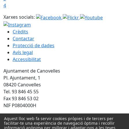
4
Xarxes socials:
Crèdits
Contactar
Protecció de dades
Avís legal
Accessibilitat
Ajuntament de Canovelles
Pl. Ajuntament, 1
08420 Canovelles
Tel. 93 846 45 55
Fax 93 846 53 02
NIF P0804000H
Amb la col·laboració de:
Aquest lloc web fa servir cookies pròpies i de tercers per
facilitar-te una experiència de navegació òptima i recollir
informació anònima per millorar i adaptar-nos a les teves