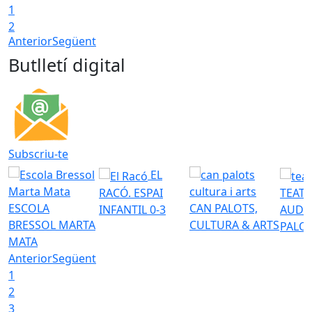
1
2
Anterior
Següent
Butlletí digital
Subscriu-te
EL
RACÓ. ESPAI
TEATR
ESCOLA
CAN PALOTS,
INFANTIL 0-3
AUDI
BRESSOL MARTA
CULTURA & ARTS
PALO
MATA
Anterior
Següent
1
2
3