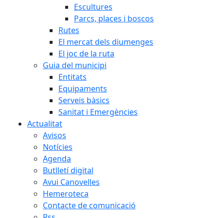
Escultures
Parcs, places i boscos
Rutes
El mercat dels diumenges
El joc de la ruta
Guia del municipi
Entitats
Equipaments
Serveis bàsics
Sanitat i Emergències
Actualitat
Avisos
Notícies
Agenda
Butlletí digital
Avui Canovelles
Hemeroteca
Contacte de comunicació
Rss