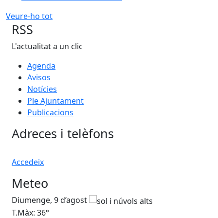
Veure-ho tot
RSS
L'actualitat a un clic
Agenda
Avisos
Notícies
Ple Ajuntament
Publicacions
Adreces i telèfons
Accedeix
Meteo
Diumenge, 9 d’agost
Dil
T.Màx: 36°
T.M