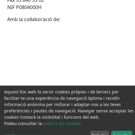
Fax 93 846 53 02
NIF P0804000H
Amb la col·laboració de:
Aquest lloc web fa servir cookies pròpies i de tercers per
facilitar-te una experiència de navegació òptima i recollir
informació anònima per millorar i adaptar-nos a les teves
preferències i pautes de navegació. Navegar sense acceptar les
cookies limitarà la visibilitat i funcions del web.
Podeu consultar la
política de cookies
.