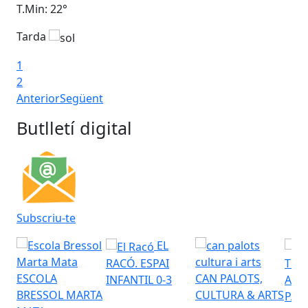
T.Min: 22°
T.M
Tarda
Ta
1
2
Anterior
Següent
Butlletí digital
Subscriu-te
EL
RACÓ. ESPAI
TEA
ESCOLA
CAN PALOTS,
INFANTIL 0-3
AUD
BRESSOL MARTA
CULTURA & ARTS
PAL