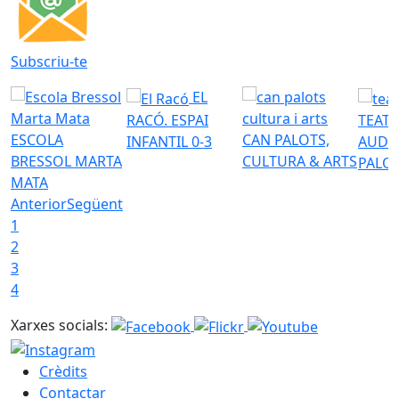
Subscriu-te
EL
RACÓ. ESPAI
TEATR
ESCOLA
CAN PALOTS,
INFANTIL 0-3
AUDI
BRESSOL MARTA
CULTURA & ARTS
PALO
MATA
Anterior
Següent
1
2
3
4
Xarxes socials:
Crèdits
Contactar