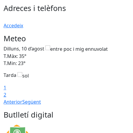
Adreces i telèfons
Accedeix
Meteo
Dilluns, 10 d’agost
D
T.Màx: 35°
T
T.Min: 23°
T
Tarda
T
1
2
Anterior
Següent
Butlletí digital