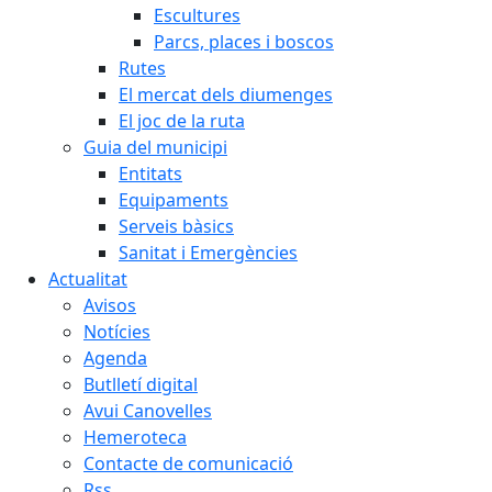
Escultures
Parcs, places i boscos
Rutes
El mercat dels diumenges
El joc de la ruta
Guia del municipi
Entitats
Equipaments
Serveis bàsics
Sanitat i Emergències
Actualitat
Avisos
Notícies
Agenda
Butlletí digital
Avui Canovelles
Hemeroteca
Contacte de comunicació
Rss