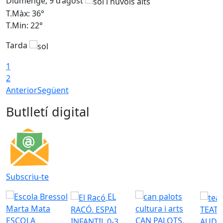
Diumenge, 9 d’agost
D
T.Màx: 36°
T
T.Min: 22°
T
Tarda
T
1
2
Anterior
Següent
Butlletí digital
Subscriu-te
EL
RACÓ. ESPAI
TEATR
ESCOLA
CAN PALOTS,
INFANTIL 0-3
AUDI