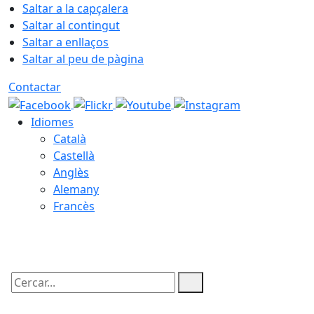
Saltar a la capçalera
Saltar al contingut
Saltar a enllaços
Saltar al peu de pàgina
Contactar
Idiomes
Català
Castellà
Anglès
Alemany
Francès
09.08.2026 | 05:39
Cercar: