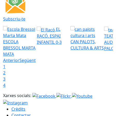
Subscriu-te
EL
RACÓ. ESPAI
TEATR
ESCOLA
CAN PALOTS,
INFANTIL 0-3
AUDI
BRESSOL MARTA
CULTURA & ARTS
PALO
MATA
Anterior
Següent
1
2
3
4
Xarxes socials:
Crèdits
Contactar