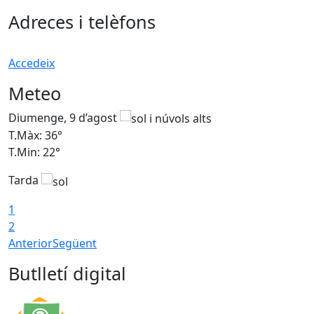
Adreces i telèfons
Accedeix
Meteo
Diumenge, 9 d’agost
D
T.Màx: 36°
T
T.Min: 22°
T
Tarda
T
1
2
Anterior
Següent
Butlletí digital