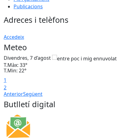
Publicacions
Adreces i telèfons
Accedeix
Meteo
Divendres, 7 d’agost
D
T.Màx: 33°
T
T.Min: 22°
T
1
2
Anterior
Següent
Butlletí digital