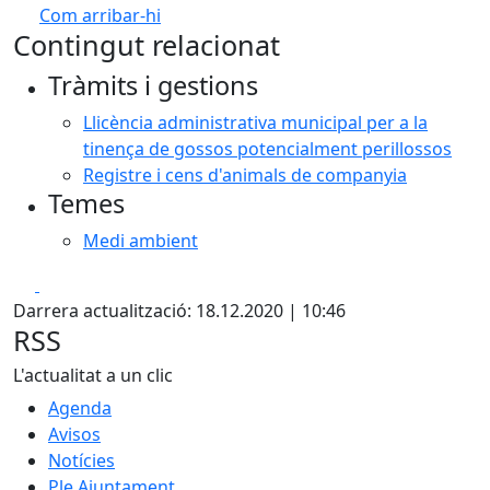
Com arribar-hi
Leaflet
| ©
OpenStreetMap
contributors
Contingut relacionat
+
Tràmits i gestions
−
Llicència administrativa municipal per a la
tinença de gossos potencialment perillossos
Registre i cens d'animals de companyia
Temes
Medi ambient
Facebook
X
Darrera actualització: 18.12.2020 | 10:46
RSS
L'actualitat a un clic
Agenda
Avisos
Notícies
Ple Ajuntament