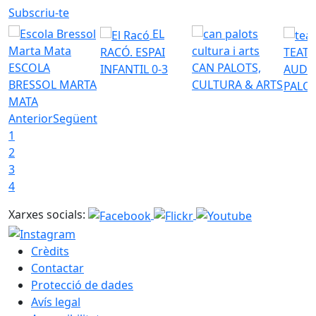
Subscriu-te
EL
RACÓ. ESPAI
TEATR
ESCOLA
CAN PALOTS,
INFANTIL 0-3
AUDI
BRESSOL MARTA
CULTURA & ARTS
PALO
MATA
Anterior
Següent
1
2
3
4
Xarxes socials:
Crèdits
Contactar
Protecció de dades
Avís legal