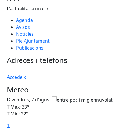
L'actualitat a un clic
Agenda
Avisos
Notícies
Ple Ajuntament
Publicacions
Adreces i telèfons
Accedeix
Meteo
Divendres, 7 d’agost
Dis
T.Màx: 33°
T.M
T.Min: 22°
T.M
1