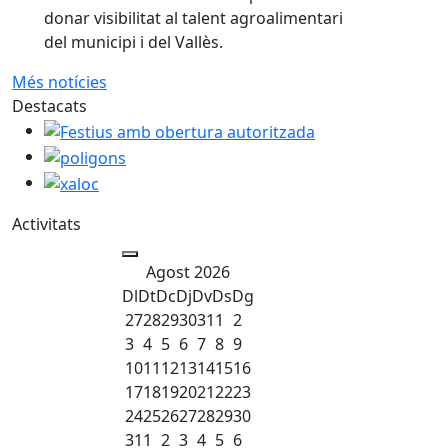
donar visibilitat al talent agroalimentari
del municipi i del Vallès.
Més notícies
Destacats
Festius amb obertura autoritzada
poligons
xaloc
Activitats
Agost 2026
Dl
Dt
Dc
Dj
Dv
Ds
Dg
27
28
29
30
31
1
2
3
4
5
6
7
8
9
10
11
12
13
14
15
16
17
18
19
20
21
22
23
24
25
26
27
28
29
30
31
1
2
3
4
5
6