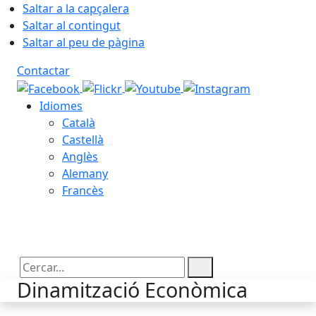
Saltar a la capçalera
Saltar al contingut
Saltar al peu de pàgina
Contactar
Idiomes
Català
Castellà
Anglès
Alemany
Francès
07.08.2026 | 03:36
Cercar:
Dinamització Econòmica