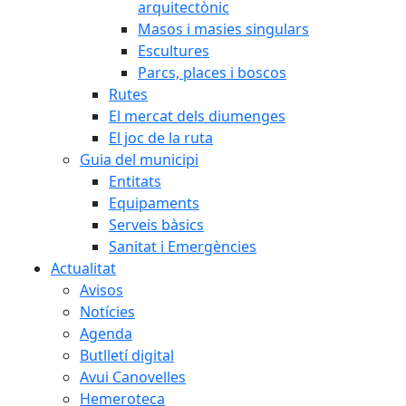
arquitectònic
Masos i masies singulars
Escultures
Parcs, places i boscos
Rutes
El mercat dels diumenges
El joc de la ruta
Guia del municipi
Entitats
Equipaments
Serveis bàsics
Sanitat i Emergències
Actualitat
Avisos
Notícies
Agenda
Butlletí digital
Avui Canovelles
Hemeroteca