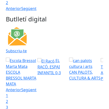
2
Anterior
Següent
Butlletí digital
Subscriu-te
EL
RACÓ. ESPAI
TEA
ESCOLA
CAN PALOTS,
INFANTIL 0-3
AUD
BRESSOL MARTA
CULTURA & ARTS
PAL
MATA
Anterior
Següent
1
2
3