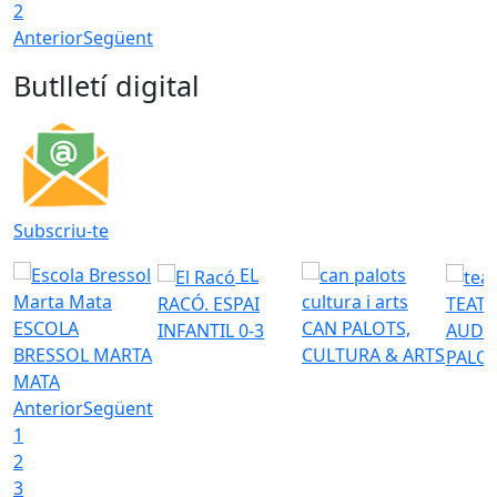
2
Anterior
Següent
Butlletí digital
Subscriu-te
EL
RACÓ. ESPAI
TEATR
ESCOLA
CAN PALOTS,
INFANTIL 0-3
AUDI
BRESSOL MARTA
CULTURA & ARTS
PALO
MATA
Anterior
Següent
1
2
3