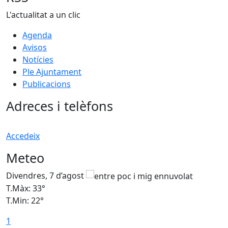
L'actualitat a un clic
Agenda
Avisos
Notícies
Ple Ajuntament
Publicacions
Adreces i telèfons
Accedeix
Meteo
Divendres, 7 d’agost
D
T.Màx: 33°
T
T.Min: 22°
T
1