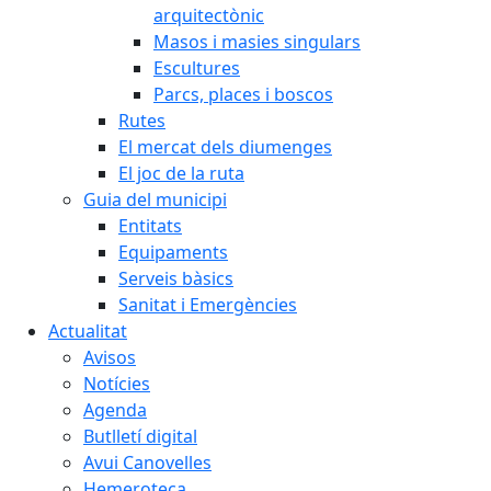
arquitectònic
Masos i masies singulars
Escultures
Parcs, places i boscos
Rutes
El mercat dels diumenges
El joc de la ruta
Guia del municipi
Entitats
Equipaments
Serveis bàsics
Sanitat i Emergències
Actualitat
Avisos
Notícies
Agenda
Butlletí digital
Avui Canovelles
Hemeroteca