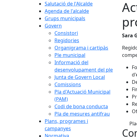
Ac
Salutació de l'Alcalde
Agenda de l'alcalde
pr
Grups municipals
Govern
Consistori
Sara 
Regidories
Organigrama i cartipàs
Regido
Ple municipal
compet
Informació del
Fo
desenvolupament del ple
d
Junta de Govern Local
De
Comissions
Fi
Pla d'Actuació Municipal
Pr
(PAM)
Re
Codi de bona conducta
Of
Pla de mesures antifrau
Plans, programes i
Pla
campanyes
Con
Normativa