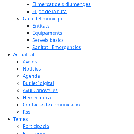
El mercat dels diumenges
El joc de la ruta
Guia del municipi
Entitats
Equipaments
Serveis bàsics
Sanitat i Emergències
Actualitat
Avisos
Notícies
Agenda
Butlletí digital
Avui Canovelles
Hemeroteca
Contacte de comunicació
Rss
Temes
Participació
Patrimoni