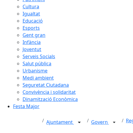
Cultura
Igualtat
Educació
Esports
Gent gran
Infància
Joventut
Serveis Socials
Salut pública
Urbanisme
Medi ambient
Seguretat Ciutadana
Convivència i solidaritat
Dinamització Econòmica
Festa Major
Re
Ajuntament
Govern