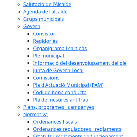
Salutació de l'Alcalde
Agenda de l'alcalde
Grups municipals
Govern
Consistori
Regidories
Organigrama i cartipàs
Ple municipal
Informació del desenvolupament del ple
Junta de Govern Local
Comissions
Pla d'Actuació Municipal (PAM)
Codi de bona conducta
Pla de mesures antifrau
Plans, programes i campanyes
Normativa
Ordenances fiscals
Ordenances reguladores i reglaments
Estatuts i reglaments de funcionament