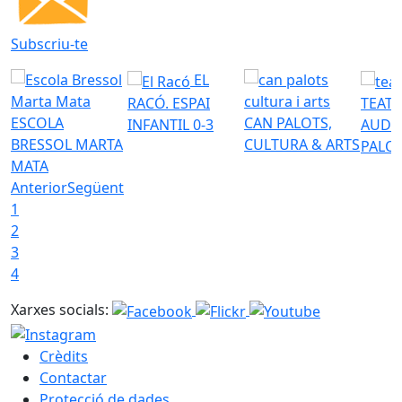
Subscriu-te
EL
RACÓ. ESPAI
TEATR
ESCOLA
CAN PALOTS,
INFANTIL 0-3
AUDI
BRESSOL MARTA
CULTURA & ARTS
PALO
MATA
Anterior
Següent
1
2
3
4
Xarxes socials:
Crèdits
Contactar
Protecció de dades