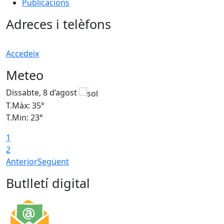
Publicacions
Adreces i telèfons
Accedeix
Meteo
Dissabte, 8 d’agost
D
T.Màx: 35°
T
T.Min: 23°
T
1
2
Anterior
Següent
Butlletí digital