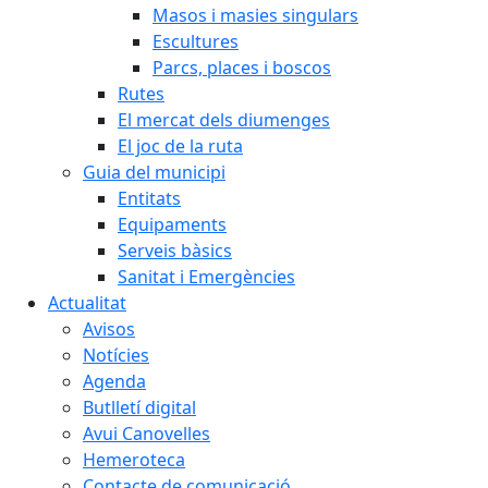
Masos i masies singulars
Escultures
Parcs, places i boscos
Rutes
El mercat dels diumenges
El joc de la ruta
Guia del municipi
Entitats
Equipaments
Serveis bàsics
Sanitat i Emergències
Actualitat
Avisos
Notícies
Agenda
Butlletí digital
Avui Canovelles
Hemeroteca
Contacte de comunicació