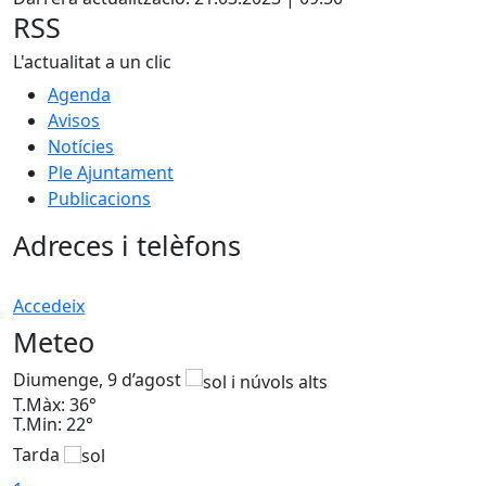
RSS
L'actualitat a un clic
Agenda
Avisos
Notícies
Ple Ajuntament
Publicacions
Adreces i telèfons
Accedeix
Meteo
Diumenge, 9 d’agost
D
T.Màx: 36°
T
T.Min: 22°
T
Tarda
T