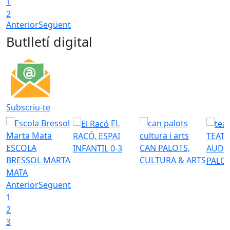
1
2
Anterior
Següent
Butlletí digital
Subscriu-te
EL
RACÓ. ESPAI
TEATR
ESCOLA
CAN PALOTS,
INFANTIL 0-3
AUDI
BRESSOL MARTA
CULTURA & ARTS
PALO
MATA
Anterior
Següent
1
2
3