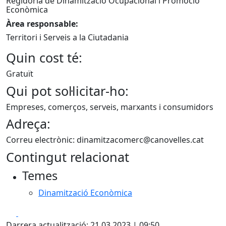
Regidoria de Dinamització Ocupacional i Promoció
Econòmica
Àrea responsable:
Territori i Serveis a la Ciutadania
Quin cost té:
Gratuït
Qui pot sol·licitar-ho:
Empreses, comerços, serveis, marxants i consumidors
Adreça:
Correu electrònic: dinamitzacomerc@canovelles.cat
Contingut relacionat
Temes
Dinamització Econòmica
Facebook
X
Darrera actualització: 21.03.2023 | 09:50