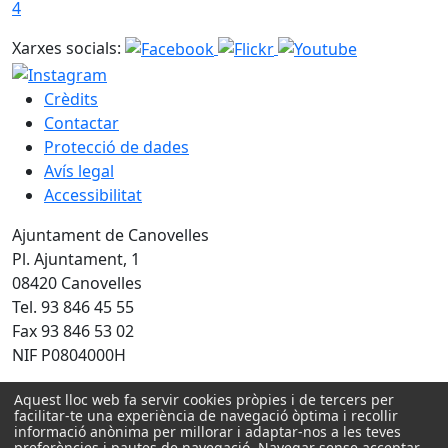
4
Xarxes socials:
Crèdits
Contactar
Protecció de dades
Avís legal
Accessibilitat
Ajuntament de Canovelles
Pl. Ajuntament, 1
08420 Canovelles
Tel. 93 846 45 55
Fax 93 846 53 02
NIF P0804000H
Amb la col·laboració de:
Aquest lloc web fa servir cookies pròpies i de tercers per
facilitar-te una experiència de navegació òptima i recollir
informació anònima per millorar i adaptar-nos a les teves
preferències i pautes de navegació. Navegar sense acceptar