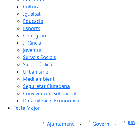
Cultura
Igualtat
Educació
Esports
Gent gran
Infància
Joventut
Serveis Socials
Salut pública
Urbanisme
Medi ambient
Seguretat Ciutadana
Convivència i solidaritat
Dinamització Econòmica
Festa Major
Jun
Ajuntament
Govern