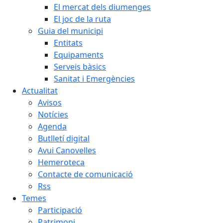
El mercat dels diumenges
El joc de la ruta
Guia del municipi
Entitats
Equipaments
Serveis bàsics
Sanitat i Emergències
Actualitat
Avisos
Notícies
Agenda
Butlletí digital
Avui Canovelles
Hemeroteca
Contacte de comunicació
Rss
Temes
Participació
Patrimoni