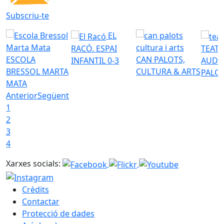
Subscriu-te
EL
RACÓ. ESPAI
TEATR
ESCOLA
CAN PALOTS,
INFANTIL 0-3
AUDI
BRESSOL MARTA
CULTURA & ARTS
PALO
MATA
Anterior
Següent
1
2
3
4
Xarxes socials:
Crèdits
Contactar
Protecció de dades