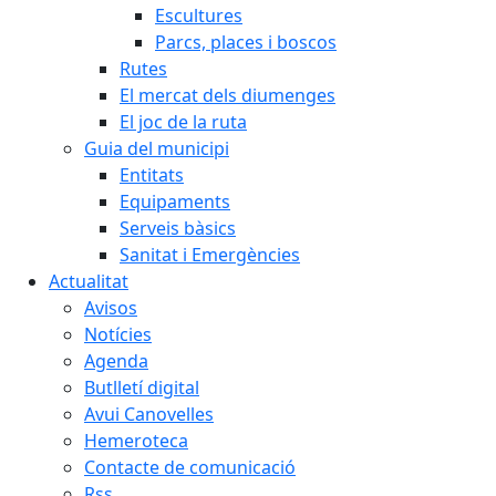
Escultures
Parcs, places i boscos
Rutes
El mercat dels diumenges
El joc de la ruta
Guia del municipi
Entitats
Equipaments
Serveis bàsics
Sanitat i Emergències
Actualitat
Avisos
Notícies
Agenda
Butlletí digital
Avui Canovelles
Hemeroteca
Contacte de comunicació
Rss