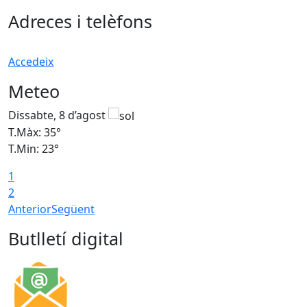
Adreces i telèfons
Accedeix
Meteo
Dissabte, 8 d’agost
D
T.Màx: 35°
T
T.Min: 23°
T
1
2
Anterior
Següent
Butlletí digital