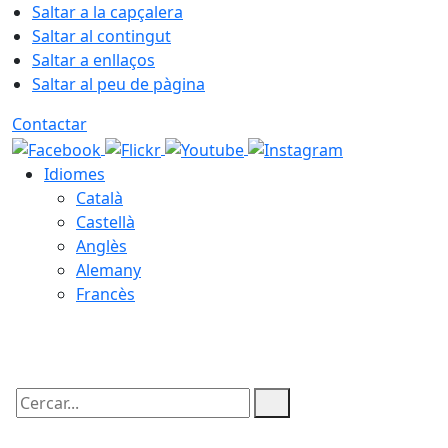
Saltar a la capçalera
Saltar al contingut
Saltar a enllaços
Saltar al peu de pàgina
Contactar
Idiomes
Català
Castellà
Anglès
Alemany
Francès
07.08.2026 | 23:57
Cercar: