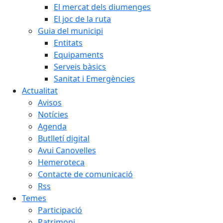
El mercat dels diumenges
El joc de la ruta
Guia del municipi
Entitats
Equipaments
Serveis bàsics
Sanitat i Emergències
Actualitat
Avisos
Notícies
Agenda
Butlletí digital
Avui Canovelles
Hemeroteca
Contacte de comunicació
Rss
Temes
Participació
Patrimoni