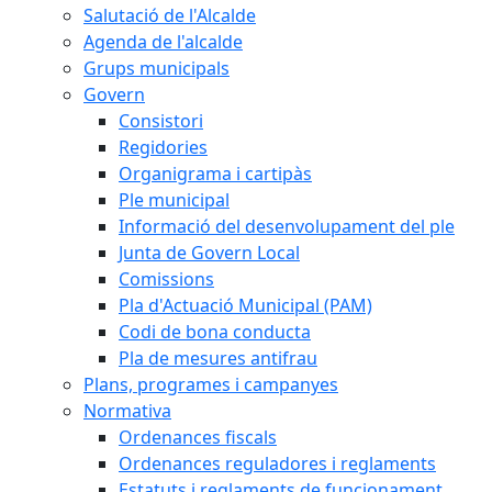
Salutació de l'Alcalde
Agenda de l'alcalde
Grups municipals
Govern
Consistori
Regidories
Organigrama i cartipàs
Ple municipal
Informació del desenvolupament del ple
Junta de Govern Local
Comissions
Pla d'Actuació Municipal (PAM)
Codi de bona conducta
Pla de mesures antifrau
Plans, programes i campanyes
Normativa
Ordenances fiscals
Ordenances reguladores i reglaments
Estatuts i reglaments de funcionament