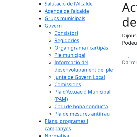
Ac
Salutació de l'Alcalde
Agenda de l'alcalde
de
Grups municipals
Govern
Consistori
Dijous
Regidories
Podeu 
Organigrama i cartipàs
Fa
Ple municipal
Informació del
Darrer
desenvolupament del ple
Junta de Govern Local
Comissions
Pla d'Actuació Municipal
(PAM)
Codi de bona conducta
Pla de mesures antifrau
Plans, programes i
campanyes
Normativa