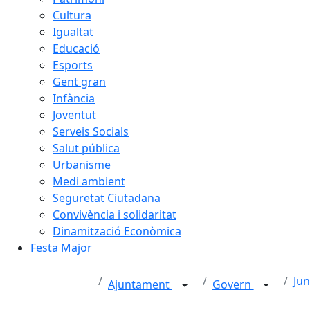
Cultura
Igualtat
Educació
Esports
Gent gran
Infància
Joventut
Serveis Socials
Salut pública
Urbanisme
Medi ambient
Seguretat Ciutadana
Convivència i solidaritat
Dinamització Econòmica
Festa Major
Jun
Ajuntament
Govern