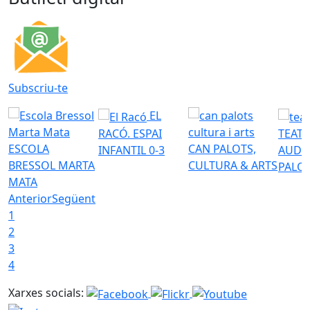
Subscriu-te
EL
RACÓ. ESPAI
TEATR
ESCOLA
CAN PALOTS,
INFANTIL 0-3
AUDI
BRESSOL MARTA
CULTURA & ARTS
PALO
MATA
Anterior
Següent
1
2
3
4
Xarxes socials: