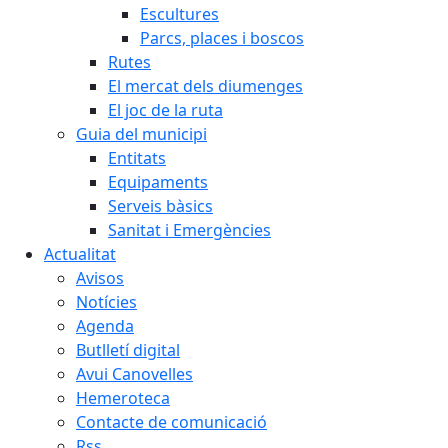
Escultures
Parcs, places i boscos
Rutes
El mercat dels diumenges
El joc de la ruta
Guia del municipi
Entitats
Equipaments
Serveis bàsics
Sanitat i Emergències
Actualitat
Avisos
Notícies
Agenda
Butlletí digital
Avui Canovelles
Hemeroteca
Contacte de comunicació
Rss