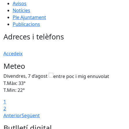
Avisos
Notícies
Ple Ajuntament
Publicacions
Adreces i telèfons
Accedeix
Meteo
Divendres, 7 d’agost
D
T.Màx: 33°
T
T.Min: 22°
T
1
2
Anterior
Següent
Butlletí digital