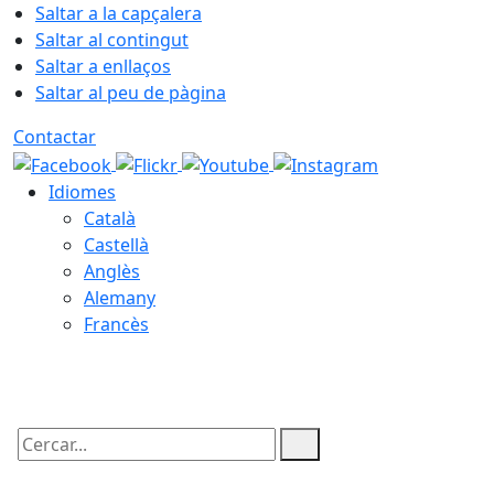
Saltar a la capçalera
Saltar al contingut
Saltar a enllaços
Saltar al peu de pàgina
Contactar
Idiomes
Català
Castellà
Anglès
Alemany
Francès
07.08.2026 | 12:42
Cercar: