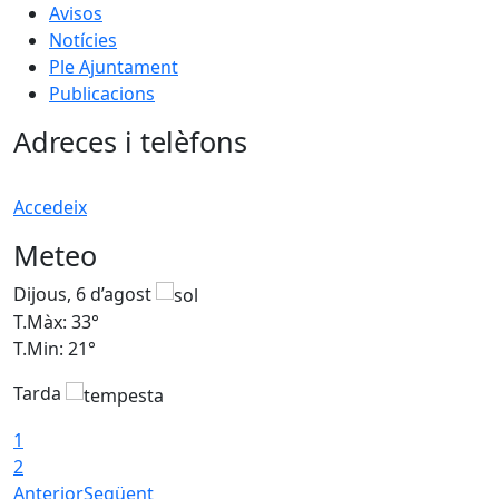
Avisos
Notícies
Ple Ajuntament
Publicacions
Adreces i telèfons
Accedeix
Meteo
Dijous, 6 d’agost
D
T.Màx: 33°
T
T.Min: 21°
T
Tarda
T
1
2
Anterior
Següent