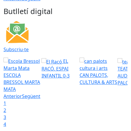
Butlletí digital
Subscriu-te
EL
RACÓ. ESPAI
TEATR
ESCOLA
CAN PALOTS,
INFANTIL 0-3
AUDI
BRESSOL MARTA
CULTURA & ARTS
PALO
MATA
Anterior
Següent
1
2
3
4