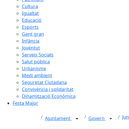
Cultura
Igualtat
Educació
Esports
Gent gran
Infància
Joventut
Serveis Socials
Salut pública
Urbanisme
Medi ambient
Seguretat Ciutadana
Convivència i solidaritat
Dinamització Econòmica
Festa Major
Jun
Ajuntament
Govern