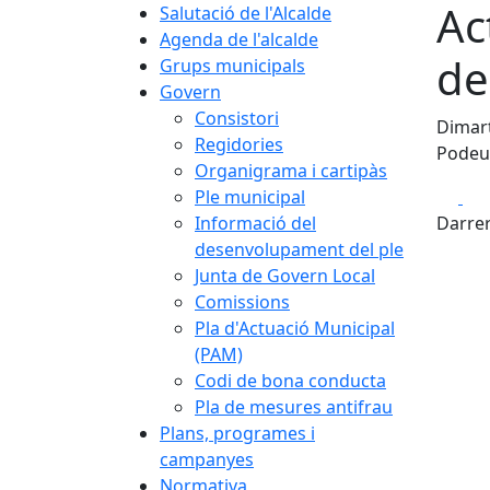
Ac
Salutació de l'Alcalde
Agenda de l'alcalde
de
Grups municipals
Govern
Consistori
Dimart
Regidories
Podeu 
Organigrama i cartipàs
Fa
Ple municipal
Informació del
Darrer
desenvolupament del ple
Junta de Govern Local
Comissions
Pla d'Actuació Municipal
(PAM)
Codi de bona conducta
Pla de mesures antifrau
Plans, programes i
campanyes
Normativa