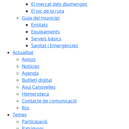
El mercat dels diumenges
El joc de la ruta
Guia del municipi
Entitats
Equipaments
Serveis bàsics
Sanitat i Emergències
Actualitat
Avisos
Notícies
Agenda
Butlletí digital
Avui Canovelles
Hemeroteca
Contacte de comunicació
Rss
Temes
Participació
Patrimoni