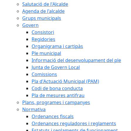
Salutació de l'Alcalde
Agenda de l'alcalde
Grups municipals
Govern
Consistori
Regidories
Organigrama i cartipàs
Ple municipal
Informació del desenvolupament del ple
Junta de Govern Local
Comissions
Pla d'Actuació Municipal (PAM)
Codi de bona conducta
Pla de mesures antifrau
Plans, programes i campanyes
Normativa
Ordenances fiscals
Ordenances reguladores i reglaments
Estatuts i reglaments de funcionament