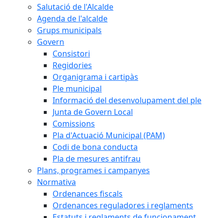
Salutació de l'Alcalde
Agenda de l'alcalde
Grups municipals
Govern
Consistori
Regidories
Organigrama i cartipàs
Ple municipal
Informació del desenvolupament del ple
Junta de Govern Local
Comissions
Pla d'Actuació Municipal (PAM)
Codi de bona conducta
Pla de mesures antifrau
Plans, programes i campanyes
Normativa
Ordenances fiscals
Ordenances reguladores i reglaments
Estatuts i reglaments de funcionament