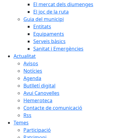
El mercat dels diumenges
El joc de la ruta
Guia del municipi
Entitats
Equipaments
Serveis bàsics
Sanitat i Emergències
Actualitat
Avisos
Notícies
Agenda
Butlletí digital
Avui Canovelles
Hemeroteca
Contacte de comunicació
Rss
Temes
Participació
Patrimoni