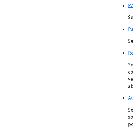
Pa
Se
Pa
Se
Re
Re
Se
co
ve
ab
At
Se
so
po