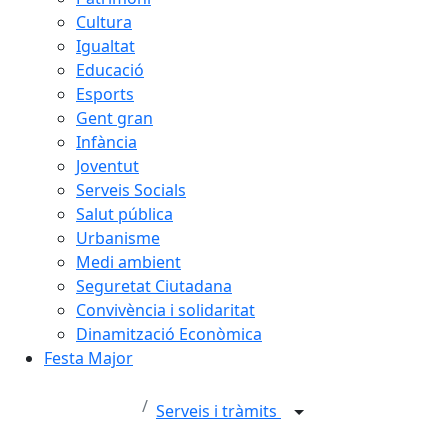
Cultura
Igualtat
Educació
Esports
Gent gran
Infància
Joventut
Serveis Socials
Salut pública
Urbanisme
Medi ambient
Seguretat Ciutadana
Convivència i solidaritat
Dinamització Econòmica
Festa Major
Serveis i tràmits