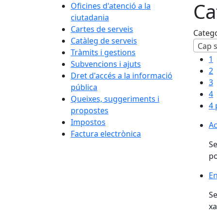
Ca
Oficines d'atenció a la
ciutadania
Cartes de serveis
Categ
Catàleg de serveis
Cap s
Tràmits i gestions
1
Subvencions i ajuts
2
Dret d'accés a la informació
3
pública
4
Queixes, suggeriments i
4 
propostes
Impostos
Ac
Factura electrònica
Se
po
E
Se
xa