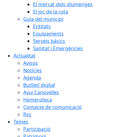
El mercat dels diumenges
El joc de la ruta
Guia del municipi
Entitats
Equipaments
Serveis bàsics
Sanitat i Emergències
Actualitat
Avisos
Notícies
Agenda
Butlletí digital
Avui Canovelles
Hemeroteca
Contacte de comunicació
Rss
Temes
Participació
Patrimoni