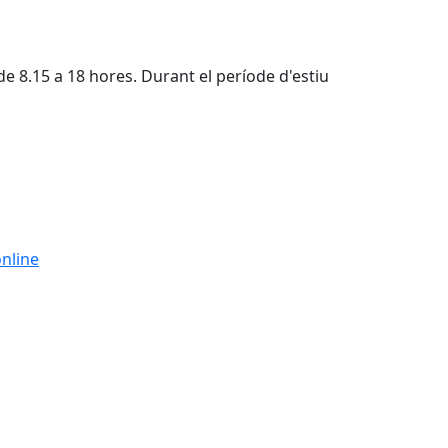
 de 8.15 a 18 hores. Durant el període d'estiu
Leaflet
| ©
OpenStreetMap
contributors
online