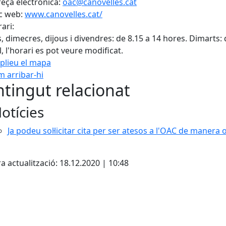
eça electrònica:
oac@canovelles.cat
c web:
www.canovelles.cat/
ari:
s, dimecres, dijous i divendres: de 8.15 a 14 hores. Dimarts:
l, l'horari es pot veure modificat.
plieu el mapa
 arribar-hi
tingut relacionat
otícies
Ja podeu sol·licitar cita per ser atesos a l'OAC de manera 
cebook
X
a actualització: 18.12.2020 | 10:48