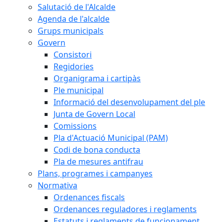
Salutació de l'Alcalde
Agenda de l'alcalde
Grups municipals
Govern
Consistori
Regidories
Organigrama i cartipàs
Ple municipal
Informació del desenvolupament del ple
Junta de Govern Local
Comissions
Pla d'Actuació Municipal (PAM)
Codi de bona conducta
Pla de mesures antifrau
Plans, programes i campanyes
Normativa
Ordenances fiscals
Ordenances reguladores i reglaments
Estatuts i reglaments de funcionament