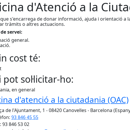
icina d'Atenció a la Ciut
 que s'encarrega de donar informació, ajuda i orientació a 
zar tràmits o altres actuacions.
 de servei:
ació general.
ació.
n cost té:
t
 pot sol·licitar-ho:
ania, en general
cina d'atenció a la ciutadania (OAC)
ça de l'Ajuntament, 1 - 08420 Canovelles - Barcelona (Espan
èfon:
93 846 45 55
: 93 846 53 02