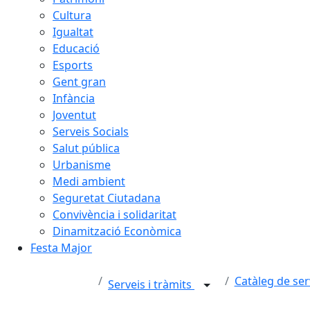
Cultura
Igualtat
Educació
Esports
Gent gran
Infància
Joventut
Serveis Socials
Salut pública
Urbanisme
Medi ambient
Seguretat Ciutadana
Convivència i solidaritat
Dinamització Econòmica
Festa Major
Catàleg de ser
Serveis i tràmits