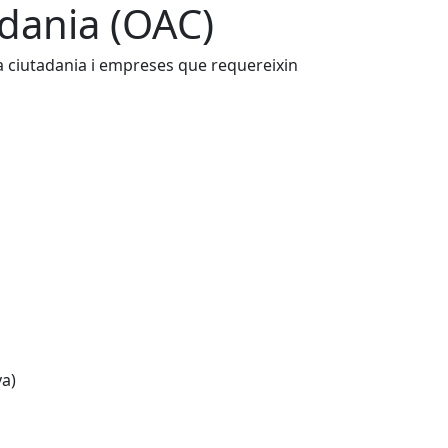
adania (OAC)
la ciutadania i empreses que requereixin
ya)