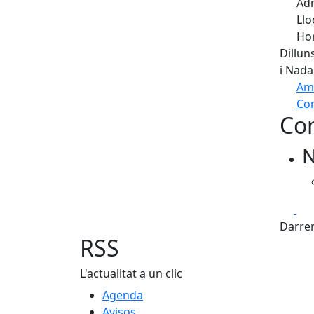
Adr
Llo
Hor
Dillun
i Nada
Am
Com
Con
+
N
−
Fa
Darrer
RSS
L'actualitat a un clic
Agenda
Avisos