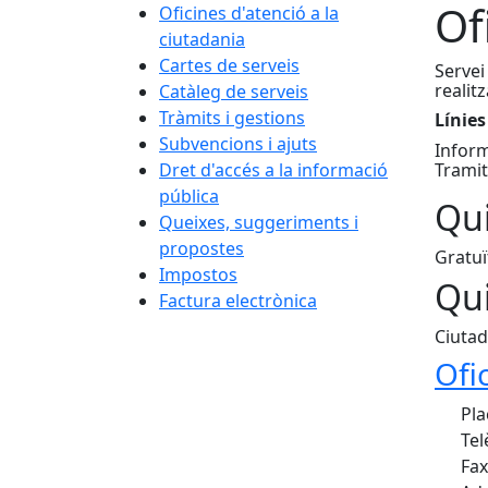
Of
Oficines d'atenció a la
ciutadania
Cartes de serveis
Servei
realit
Catàleg de serveis
Tràmits i gestions
Línies
Subvencions i ajuts
Inform
Tramit
Dret d'accés a la informació
pública
Qui
Queixes, suggeriments i
propostes
Gratuï
Impostos
Qui
Factura electrònica
Ciutad
Ofi
Pla
Tel
Fax