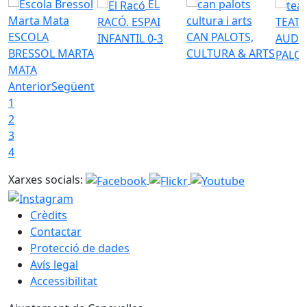
EL
RACÓ. ESPAI
TEATR
ESCOLA
CAN PALOTS,
INFANTIL 0-3
AUDI
BRESSOL MARTA
CULTURA & ARTS
PALO
MATA
Anterior
Següent
1
2
3
4
Xarxes socials:
Crèdits
Contactar
Protecció de dades
Avís legal
Accessibilitat