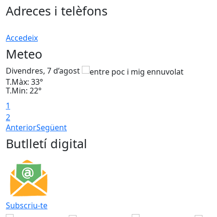
Adreces i telèfons
Accedeix
Meteo
Divendres, 7 d’agost
D
T.Màx: 33°
T
T.Min: 22°
T
1
2
Anterior
Següent
Butlletí digital
Subscriu-te