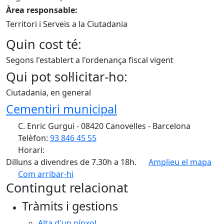
Àrea responsable:
Territori i Serveis a la Ciutadania
Quin cost té:
Segons l'establert a l'ordenança fiscal vigent
Qui pot sol·licitar-ho:
Ciutadania, en general
Cementiri municipal
C. Enric Gurgui - 08420 Canovelles - Barcelona
Telèfon:
93 846 45 55
Horari:
Dilluns a divendres de 7.30h a 18h.
Amplieu el mapa
Com arribar-hi
Leaflet
| ©
OpenStreetMap
contributors
Contingut relacionat
+
Tràmits i gestions
−
Alta d'un nínxol