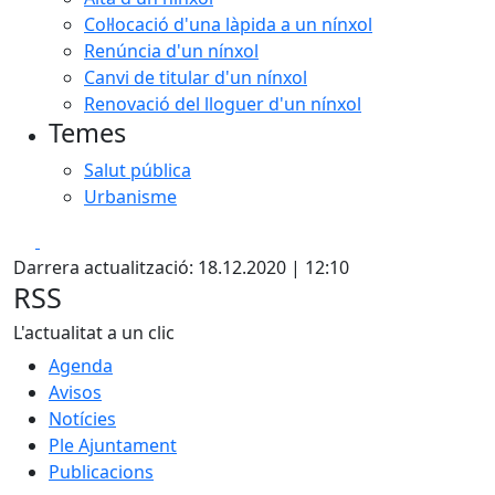
Col·locació d'una làpida a un nínxol
Renúncia d'un nínxol
Canvi de titular d'un nínxol
Renovació del lloguer d'un nínxol
Temes
Salut pública
Urbanisme
Facebook
X
Darrera actualització: 18.12.2020 | 12:10
RSS
L'actualitat a un clic
Agenda
Avisos
Notícies
Ple Ajuntament
Publicacions