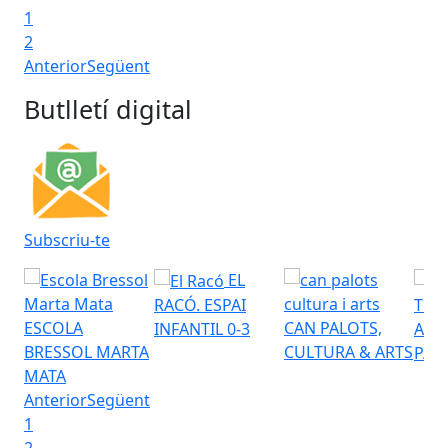
1
2
Anterior
Següent
Butlletí digital
Subscriu-te
EL
RACÓ. ESPAI
TEA
ESCOLA
CAN PALOTS,
INFANTIL 0-3
AUD
BRESSOL MARTA
CULTURA & ARTS
PAL
MATA
Anterior
Següent
1
2