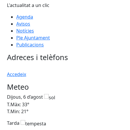
L'actualitat a un clic
Agenda
Avisos
Notícies
Ple Ajuntament
Publicacions
Adreces i telèfons
Accedeix
Meteo
Dijous, 6 d’agost
Div
T.Màx: 33°
T.M
T.Min: 21°
T.M
Tarda
Ta