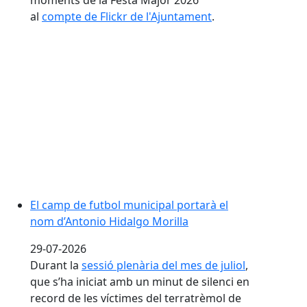
moments de la Festa Major 2026
al
compte de Flickr de l'Ajuntament
.
El camp de futbol municipal portarà el nom d’Antonio
El camp de futbol municipal portarà el
nom d’Antonio Hidalgo Morilla
29-07-2026
Durant la
sessió plenària del mes de juliol
,
que s’ha iniciat amb un minut de silenci en
record de les víctimes del terratrèmol de