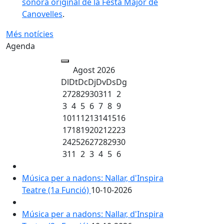
sonora original de la Festa Major de
Canovelles
.
Més notícies
Agenda
Agost 2026
Dl
Dt
Dc
Dj
Dv
Ds
Dg
27
28
29
30
31
1
2
3
4
5
6
7
8
9
10
11
12
13
14
15
16
17
18
19
20
21
22
23
24
25
26
27
28
29
30
31
1
2
3
4
5
6
Música per a nadons: Nallar, d'Inspira
Teatre (1a Funció)
10-10-2026
Música per a nadons: Nallar, d'Inspira