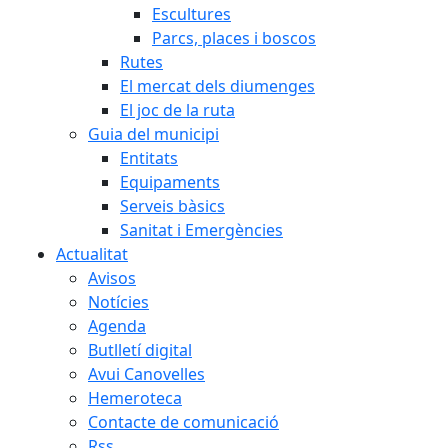
Escultures
Parcs, places i boscos
Rutes
El mercat dels diumenges
El joc de la ruta
Guia del municipi
Entitats
Equipaments
Serveis bàsics
Sanitat i Emergències
Actualitat
Avisos
Notícies
Agenda
Butlletí digital
Avui Canovelles
Hemeroteca
Contacte de comunicació
Rss