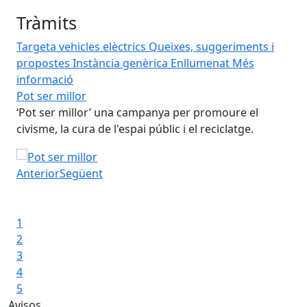
Tràmits
Targeta vehicles elèctrics
Queixes, suggeriments i
propostes
Instància genèrica
Enllumenat
Més
informació
Pot ser millor
El 
‘Pot ser millor’ una campanya per promoure el
‘El
alots
civisme, la cura de l'espai públic i el reciclatge.
de 
pat
Pot ser millor
El 
Anterior
Següent
Iniciar presentació
Aturar presentació
1
2
3
4
5
Avisos