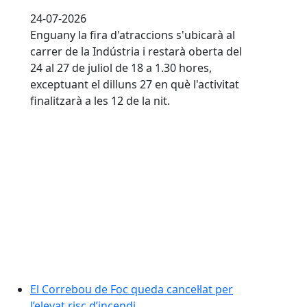
24-07-2026
Enguany la fira d'atraccions s'ubicarà al
carrer de la Indústria i restarà oberta del
24 al 27 de juliol de 18 a 1.30 hores,
exceptuant el dilluns 27 en què l'activitat
finalitzarà a les 12 de la nit.
El Correbou de Foc queda cancel·lat per l’elevat risc d’
El Correbou de Foc queda cancel·lat per
l’elevat risc d’incendi