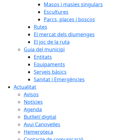
Masos i masies singulars
Escultures
Parcs, places i boscos
Rutes
El mercat dels diumenges
El joc de la ruta
Guia del municipi
Entitats
Equipaments
Serveis bàsics
Sanitat i Emergències
Actualitat
Avisos
Notícies
Agenda
Butlletí digital
Avui Canovelles
Hemeroteca
Contacte de comunicació