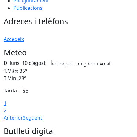
Ple Ajuntament
Publicacions
Adreces i telèfons
Accedeix
Meteo
Dilluns, 10 d’agost
D
T.Màx: 35°
T
T.Min: 23°
T
Tarda
T
1
2
Anterior
Següent
Butlletí digital