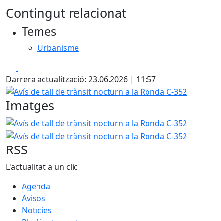
Contingut relacionat
Temes
Urbanisme
Facebook
X
Darrera actualització: 23.06.2026 | 11:57
Avís de tall de trànsit nocturn a la Ronda C-352
Imatges
Avís de tall de trànsit nocturn a la Ronda C-352
Avís de t
RSS
L'actualitat a un clic
Agenda
Avisos
Notícies