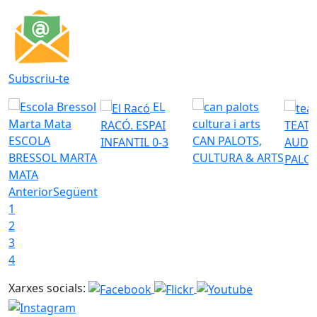
Subscriu-te
EL
RACÓ. ESPAI
TEATR
ESCOLA
CAN PALOTS,
INFANTIL 0-3
AUDI
BRESSOL MARTA
CULTURA & ARTS
PALO
MATA
Anterior
Següent
1
2
3
4
Xarxes socials: