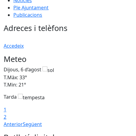
Notícies
Ple Ajuntament
Publicacions
Adreces i telèfons
Accedeix
Meteo
Dijous, 6 d’agost
D
T.Màx: 33°
T
T.Min: 21°
T
Tarda
T
1
2
Anterior
Següent