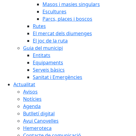
Masos i masies singulars
Escultures
Parcs, places i boscos
Rutes
El mercat dels diumenges
El joc de la ruta
Guia del municipi
Entitats
Equipaments
Serveis bàsics
Sanitat i Emergències
Actualitat
Avisos
Notícies
Agenda
Butlletí digital
Avui Canovelles
Hemeroteca
Contacte de comunicació