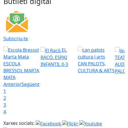
Butlletí digital
Subscriu-te
EL
RACÓ. ESPAI
TEATR
ESCOLA
CAN PALOTS,
INFANTIL 0-3
AUDI
BRESSOL MARTA
CULTURA & ARTS
PALO
MATA
Anterior
Següent
1
2
3
4
Xarxes socials: