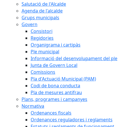
Salutació de l'Alcalde
Agenda de l'alcalde
Grups municipals
Govern
Consistori
Regidories
Organigrama i cartipàs
Ple municipal
Informació del desenvolupament del ple
Junta de Govern Local
Comissions
Pla d'Actuació Municipal (PAM)
Codi de bona conducta
Pla de mesures antifrau
Plans, programes i campanyes
Normativa
Ordenances fiscals
Ordenances reguladores i reglaments
Estatuts i reglaments de funcionament