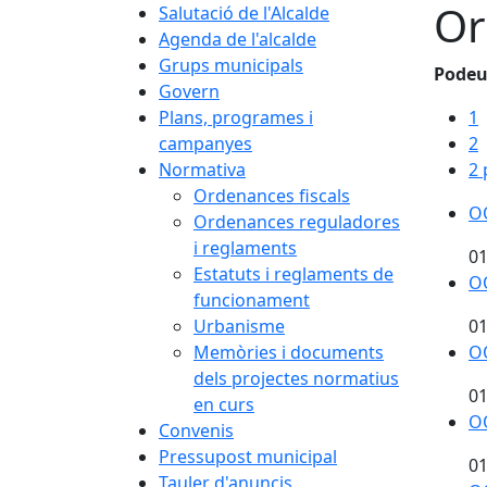
Or
Salutació de l'Alcalde
Agenda de l'alcalde
Grups municipals
Podeu 
Govern
Plans, programes i
1
campanyes
2
Normativa
2 
Ordenances fiscals
OO
Ordenances reguladores
i reglaments
01
Estatuts i reglaments de
OO
funcionament
Urbanisme
01
Memòries i documents
OO
dels projectes normatius
01
en curs
OO
Convenis
Pressupost municipal
01
Tauler d'anuncis