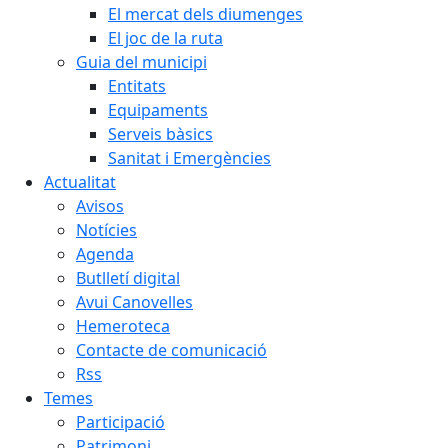
El mercat dels diumenges
El joc de la ruta
Guia del municipi
Entitats
Equipaments
Serveis bàsics
Sanitat i Emergències
Actualitat
Avisos
Notícies
Agenda
Butlletí digital
Avui Canovelles
Hemeroteca
Contacte de comunicació
Rss
Temes
Participació
Patrimoni