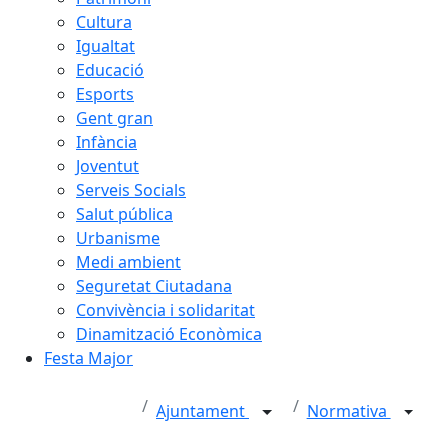
Cultura
Igualtat
Educació
Esports
Gent gran
Infància
Joventut
Serveis Socials
Salut pública
Urbanisme
Medi ambient
Seguretat Ciutadana
Convivència i solidaritat
Dinamització Econòmica
Festa Major
Ajuntament
Normativa