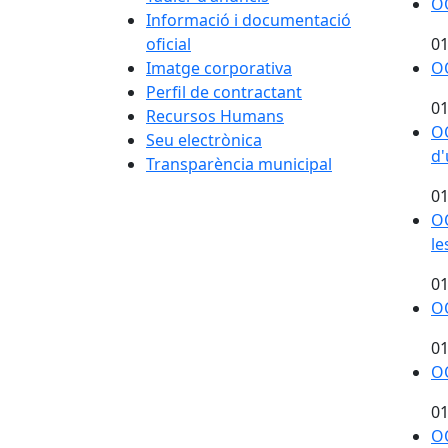
OO
Informació i documentació
oficial
01
Imatge corporativa
OO
Perfil de contractant
01
Recursos Humans
OO
Seu electrònica
d
Transparència municipal
01
OO
le
01
OO
01
OO
01
OO