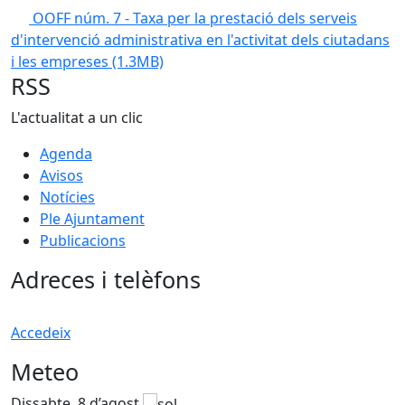
OOFF núm. 7 - Taxa per la prestació dels serveis
d'intervenció administrativa en l'activitat dels ciutadans
i les empreses
(1.3MB)
RSS
L'actualitat a un clic
Agenda
Avisos
Notícies
Ple Ajuntament
Publicacions
Adreces i telèfons
Accedeix
Meteo
Dissabte, 8 d’agost
D