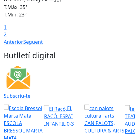
T.Màx: 35°
T
T.Min: 23°
T
1
2
Anterior
Següent
Butlletí digital
Subscriu-te
EL
RACÓ. ESPAI
TEATR
ESCOLA
CAN PALOTS,
INFANTIL 0-3
AUDI
BRESSOL MARTA
CULTURA & ARTS
PALO
MATA