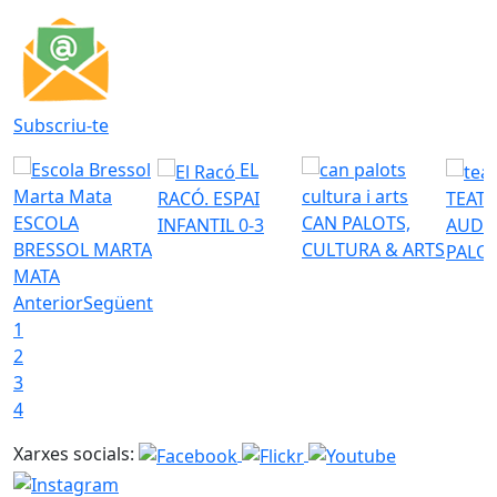
Subscriu-te
EL
RACÓ. ESPAI
TEATR
ESCOLA
CAN PALOTS,
INFANTIL 0-3
AUDI
BRESSOL MARTA
CULTURA & ARTS
PALO
MATA
Anterior
Següent
1
2
3
4
Xarxes socials: