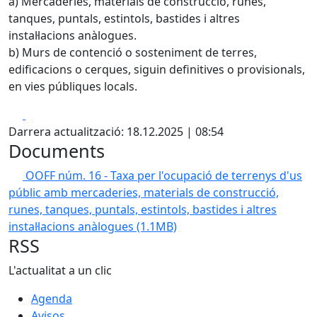
a) Mercaderies, materials de construcció, runes,
tanques, puntals, estintols, bastides i altres
instal·lacions anàlogues.
b) Murs de contenció o sosteniment de terres,
edificacions o cerques, siguin definitives o provisionals,
en vies públiques locals.
Facebook
X
Darrera actualització: 18.12.2025 | 08:54
Documents
OOFF núm. 16 - Taxa per l'ocupació de terrenys d'us
públic amb mercaderies, materials de construcció,
runes, tanques, puntals, estintols, bastides i altres
instal·lacions anàlogues
(1.1MB)
RSS
L'actualitat a un clic
Agenda
Avisos