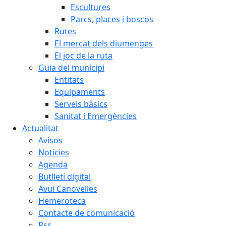
Escultures
Parcs, places i boscos
Rutes
El mercat dels diumenges
El joc de la ruta
Guia del municipi
Entitats
Equipaments
Serveis bàsics
Sanitat i Emergències
Actualitat
Avisos
Notícies
Agenda
Butlletí digital
Avui Canovelles
Hemeroteca
Contacte de comunicació
Rss