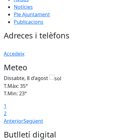
Notícies
Ple Ajuntament
Publicacions
Adreces i telèfons
Accedeix
Meteo
Dissabte, 8 d’agost
D
T.Màx: 35°
T
T.Min: 23°
T
1
2
Anterior
Següent
Butlletí digital