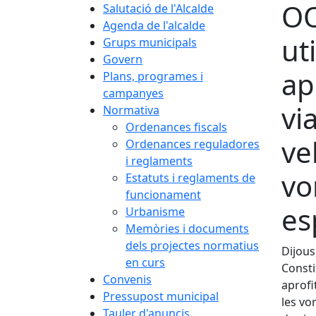
OO
Salutació de l'Alcalde
Agenda de l'alcalde
ut
Grups municipals
Govern
ap
Plans, programes i
campanyes
vi
Normativa
Ordenances fiscals
ve
Ordenances reguladores
i reglaments
vo
Estatuts i reglaments de
funcionament
es
Urbanisme
Memòries i documents
dels projectes normatius
Dijous
en curs
Consti
Convenis
aprofi
Pressupost municipal
les vo
Tauler d'anuncis