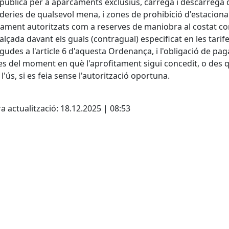
 pública per a aparcaments exclusius, càrrega i descàrrega 
eries de qualsevol mena, i zones de prohibició d'estacion
ment autoritzats com a reserves de maniobra al costat co
calçada davant els guals (contragual) especificat en les tarif
gudes a l'article 6 d'aquesta Ordenança, i l'obligació de p
es del moment en què l'aprofitament sigui concedit, o des 
ï l'ús, si es feia sense l'autorització oportuna.
cebook
X
a actualització: 18.12.2025 | 08:53