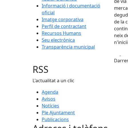
de via
Informació i documentació
mercad
oficial
deguda
Imatge corporativa
de la 
Perfil de contractant
contin
Recursos Humans
neix d
Seu electrònica
n'inici
Transparència municipal
Fa
Darrer
RSS
L'actualitat a un clic
Agenda
Avisos
Notícies
Ple Ajuntament
Publicacions