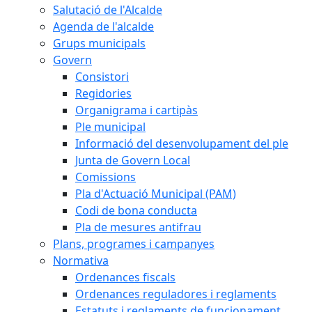
Salutació de l'Alcalde
Agenda de l'alcalde
Grups municipals
Govern
Consistori
Regidories
Organigrama i cartipàs
Ple municipal
Informació del desenvolupament del ple
Junta de Govern Local
Comissions
Pla d'Actuació Municipal (PAM)
Codi de bona conducta
Pla de mesures antifrau
Plans, programes i campanyes
Normativa
Ordenances fiscals
Ordenances reguladores i reglaments
Estatuts i reglaments de funcionament