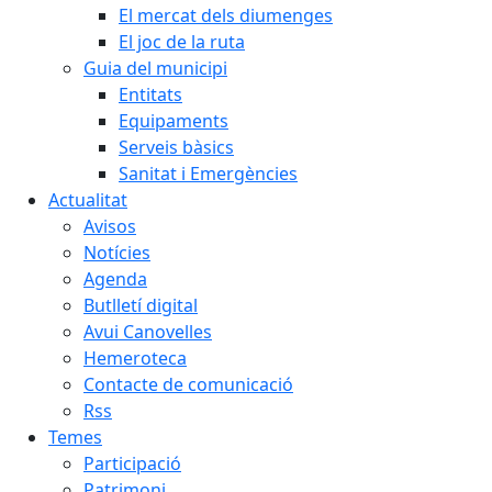
El mercat dels diumenges
El joc de la ruta
Guia del municipi
Entitats
Equipaments
Serveis bàsics
Sanitat i Emergències
Actualitat
Avisos
Notícies
Agenda
Butlletí digital
Avui Canovelles
Hemeroteca
Contacte de comunicació
Rss
Temes
Participació
Patrimoni