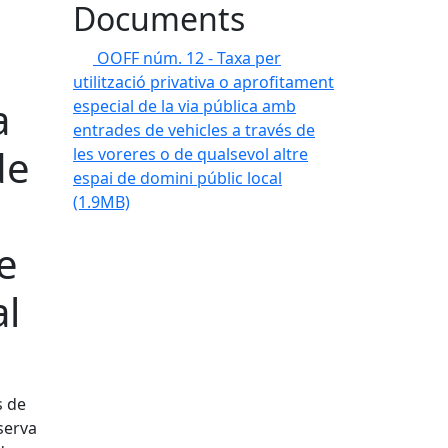
Documents
OOFF núm. 12 - Taxa per
utilització privativa o aprofitament
a
especial de la via pública amb
entrades de vehicles a través de
de
les voreres o de qualsevol altre
espai de domini públic local
(1.9MB)
e
al
s de
eserva