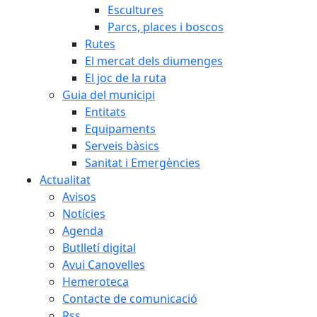
Escultures
Parcs, places i boscos
Rutes
El mercat dels diumenges
El joc de la ruta
Guia del municipi
Entitats
Equipaments
Serveis bàsics
Sanitat i Emergències
Actualitat
Avisos
Notícies
Agenda
Butlletí digital
Avui Canovelles
Hemeroteca
Contacte de comunicació
Rss