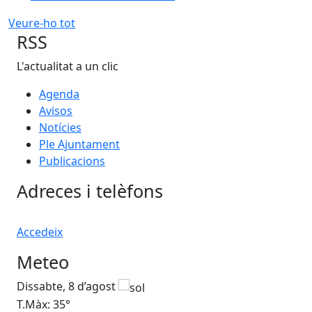
Veure-ho tot
RSS
L'actualitat a un clic
Agenda
Avisos
Notícies
Ple Ajuntament
Publicacions
Adreces i telèfons
Accedeix
Meteo
Dissabte, 8 d’agost
Di
T.Màx: 35°
T.M