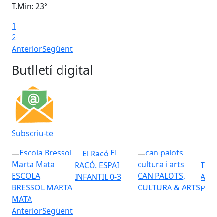
T.Min: 23°
T.M
1
2
Anterior
Següent
Butlletí digital
Subscriu-te
EL
RACÓ. ESPAI
TEA
ESCOLA
CAN PALOTS,
INFANTIL 0-3
AUD
BRESSOL MARTA
CULTURA & ARTS
PAL
MATA
Anterior
Següent