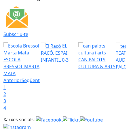
Subscriu-te
EL
RACÓ. ESPAI
TEATR
ESCOLA
CAN PALOTS,
INFANTIL 0-3
AUDI
BRESSOL MARTA
CULTURA & ARTS
PALO
MATA
Anterior
Següent
1
2
3
4
Xarxes socials: