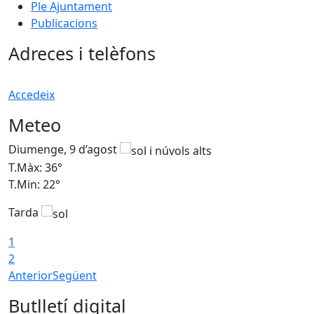
Ple Ajuntament
Publicacions
Adreces i telèfons
Accedeix
Meteo
Diumenge, 9 d’agost
D
T.Màx: 36°
T
T.Min: 22°
T
Tarda
T
1
2
Anterior
Següent
Butlletí digital