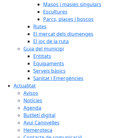
Masos i masies singulars
Escultures
Parcs, places i boscos
Rutes
El mercat dels diumenges
El joc de la ruta
Guia del municipi
Entitats
Equipaments
Serveis bàsics
Sanitat i Emergències
Actualitat
Avisos
Notícies
Agenda
Butlletí digital
Avui Canovelles
Hemeroteca
Contacte de comunicació