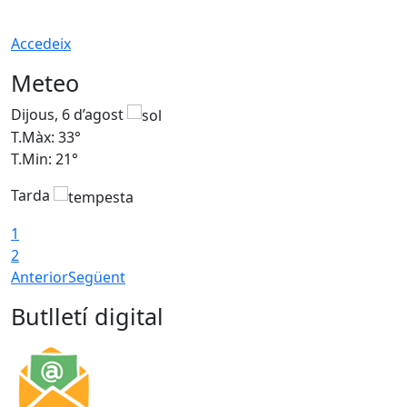
Accedeix
Meteo
Dijous, 6 d’agost
D
T.Màx: 33°
T
T.Min: 21°
T
Tarda
T
1
2
Anterior
Següent
Butlletí digital