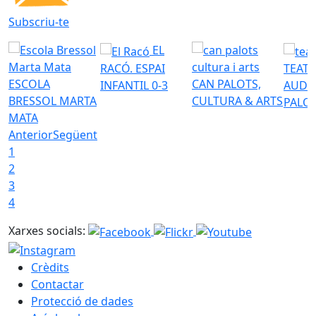
Subscriu-te
EL
RACÓ. ESPAI
TEATR
ESCOLA
CAN PALOTS,
INFANTIL 0-3
AUDI
BRESSOL MARTA
CULTURA & ARTS
PALO
MATA
Anterior
Següent
1
2
3
4
Xarxes socials:
Crèdits
Contactar
Protecció de dades