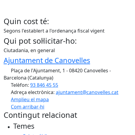
Quin cost té:
Segons l'establert a l'ordenança fiscal vigent
Qui pot sol·licitar-ho:
Ciutadania, en general
Ajuntament de Canovelles
Plaça de l'Ajuntament, 1 - 08420 Canovelles -
Barcelona (Catalunya)
Telèfon:
93 846 45 55
Adreça electrònica:
ajuntament@canovelles.cat
Amplieu el mapa
Com arribar-hi
Leaflet
| ©
OpenStreetMap
contributors
Contingut relacionat
+
Temes
−