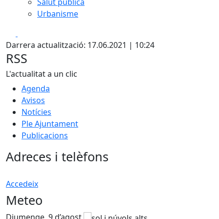
Salut pública
Urbanisme
Facebook
X
Darrera actualització: 17.06.2021 | 10:24
RSS
L'actualitat a un clic
Agenda
Avisos
Notícies
Ple Ajuntament
Publicacions
Adreces i telèfons
Accedeix
Meteo
Diumenge, 9 d’agost
D