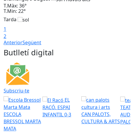
T.Màx: 36°
T
T.Min: 22°
T
Tarda
T
1
2
Anterior
Següent
Butlletí digital
Subscriu-te
EL
RACÓ. ESPAI
TEATR
ESCOLA
CAN PALOTS,
INFANTIL 0-3
AUDI
BRESSOL MARTA
CULTURA & ARTS
PALO
MATA