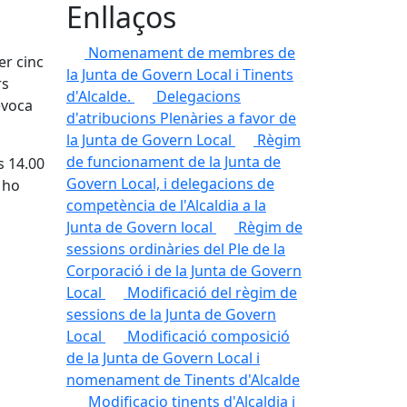
Enllaços
Nomenament de membres de
er cinc
la Junta de Govern Local i Tinents
rs
d'Alcalde.
Delegacions
evoca
d'atribucions Plenàries a favor de
la Junta de Govern Local
Règim
de funcionament de la Junta de
s 14.00
Govern Local, i delegacions de
 ho
competència de l'Alcaldia a la
Junta de Govern local
Règim de
sessions ordinàries del Ple de la
Corporació i de la Junta de Govern
Local
Modificació del règim de
sessions de la Junta de Govern
Local
Modificació composició
de la Junta de Govern Local i
nomenament de Tinents d'Alcalde
Modificacio tinents d'Alcaldia i