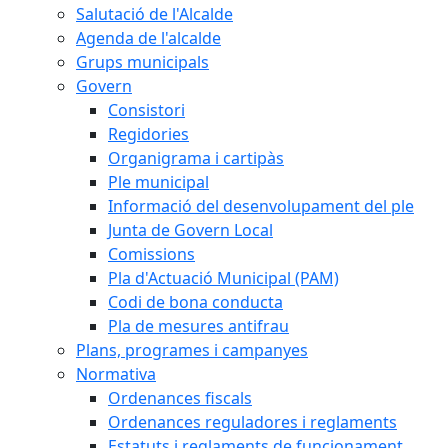
Salutació de l'Alcalde
Agenda de l'alcalde
Grups municipals
Govern
Consistori
Regidories
Organigrama i cartipàs
Ple municipal
Informació del desenvolupament del ple
Junta de Govern Local
Comissions
Pla d'Actuació Municipal (PAM)
Codi de bona conducta
Pla de mesures antifrau
Plans, programes i campanyes
Normativa
Ordenances fiscals
Ordenances reguladores i reglaments
Estatuts i reglaments de funcionament