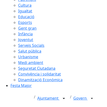
Cultura
Igualtat
Educació
Esports
Gent gran
Infància
Joventut
Serveis Socials
Salut pública
Urbanisme
Medi ambient
Seguretat Ciutadana
Convivència i solidaritat
Dinamització Econòmica
Festa Major
Ajuntament
Govern