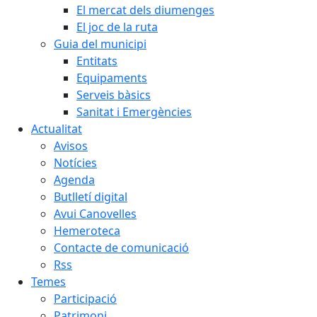
El mercat dels diumenges
El joc de la ruta
Guia del municipi
Entitats
Equipaments
Serveis bàsics
Sanitat i Emergències
Actualitat
Avisos
Notícies
Agenda
Butlletí digital
Avui Canovelles
Hemeroteca
Contacte de comunicació
Rss
Temes
Participació
Patrimoni