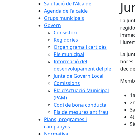
Ju
Salutació de l'Alcalde
Agenda de l'alcalde
Grups municipals
La Jun
Govern
regido
Consistori
immedi
Regidories
lliure
Organigrama i cartipàs
Ple municipal
La jun
Informació del
hores.
desenvolupament del ple
decidei
Junta de Govern Local
Membre
Comissions
Pla d'Actuació Municipal
1a
(PAM)
2n
Codi de bona conducta
3a
Pla de mesures antifrau
4t
Plans, programes i
5è
campanyes
Normativa