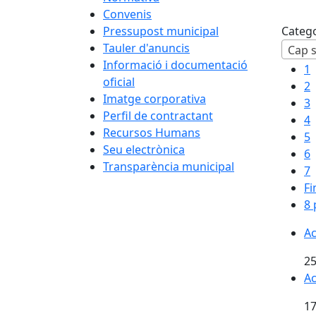
Convenis
Pressupost municipal
Categ
Tauler d'anuncis
Informació i documentació
1
oficial
2
Imatge corporativa
3
Perfil de contractant
4
Recursos Humans
5
Seu electrònica
6
Transparència municipal
7
Fi
8 
Ac
25
Ac
17