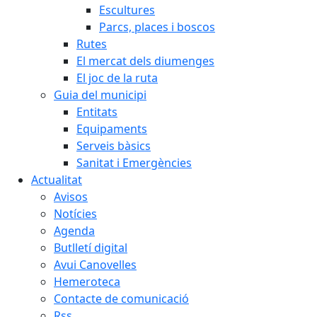
Escultures
Parcs, places i boscos
Rutes
El mercat dels diumenges
El joc de la ruta
Guia del municipi
Entitats
Equipaments
Serveis bàsics
Sanitat i Emergències
Actualitat
Avisos
Notícies
Agenda
Butlletí digital
Avui Canovelles
Hemeroteca
Contacte de comunicació
Rss