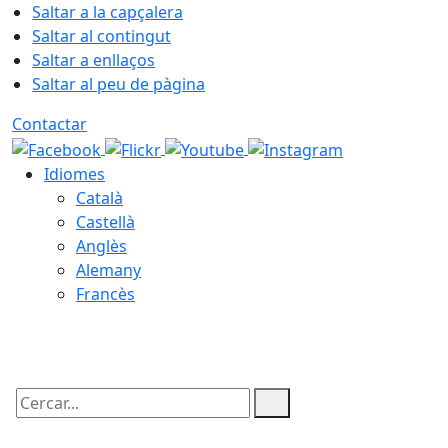
Saltar a la capçalera
Saltar al contingut
Saltar a enllaços
Saltar al peu de pàgina
Contactar
Idiomes
Català
Castellà
Anglès
Alemany
Francès
06.08.2026 | 23:52
Cercar: