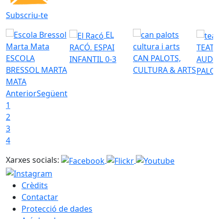
Subscriu-te
EL
RACÓ. ESPAI
TEATR
ESCOLA
CAN PALOTS,
INFANTIL 0-3
AUDI
BRESSOL MARTA
CULTURA & ARTS
PALO
MATA
Anterior
Següent
1
2
3
4
Xarxes socials:
Crèdits
Contactar
Protecció de dades