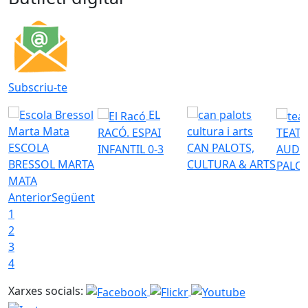
Subscriu-te
EL
RACÓ. ESPAI
TEATR
ESCOLA
CAN PALOTS,
INFANTIL 0-3
AUDI
BRESSOL MARTA
CULTURA & ARTS
PALO
MATA
Anterior
Següent
1
2
3
4
Xarxes socials: