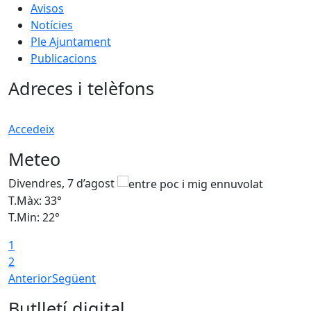
Avisos
Notícies
Ple Ajuntament
Publicacions
Adreces i telèfons
Accedeix
Meteo
Divendres, 7 d’agost
D
T.Màx: 33°
T
T.Min: 22°
T
1
2
Anterior
Següent
Butlletí digital