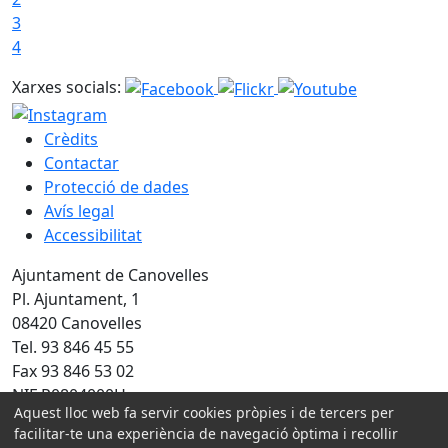
3
4
Xarxes socials:
Crèdits
Contactar
Protecció de dades
Avís legal
Accessibilitat
Ajuntament de Canovelles
Pl. Ajuntament, 1
08420 Canovelles
Tel. 93 846 45 55
Fax 93 846 53 02
NIF P0804000H
Aquest lloc web fa servir cookies pròpies i de tercers per
facilitar-te una experiència de navegació òptima i recollir
Amb la col·laboració de: