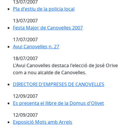
13/07/2007
Pla d'estiu de la policia local
Pla d'estiu de la policia local
13/07/2007
Festa Major de Canovelles 2007
Festa Major de Canovelles 2007
17/07/2007
Avui Canovelles n. 27
Avui Canovelles n. 27
18/07/2007
L'Avui Canovelles destaca l'elecció de José Orive
com a nou alcalde de Canovelles.
DIRECTORI D'EMPRESES DE CANOVELLES
DIRECTORI D'EMPRESES DE CANOVELLES
12/09/2007
Es presenta el llibre de la Domus d'Olivet
Es presenta el llibre de la Domus d'Olivet
12/09/2007
Exposició Mots amb Arrels
Exposició Mots amb Arrels