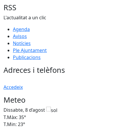
RSS
L'actualitat a un clic
Agenda
Avisos
Notícies
Ple Ajuntament
Publicacions
Adreces i telèfons
Accedeix
Meteo
Dissabte, 8 d’agost
D
T.Màx: 35°
T
T.Min: 23°
T