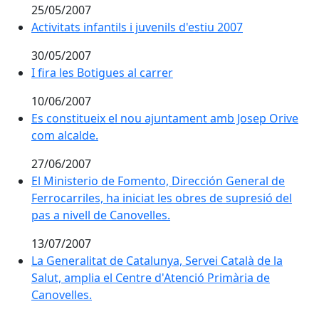
25/05/2007
Activitats infantils i juvenils d'estiu 2007
30/05/2007
I fira les Botigues al carrer
I fira les Botigues al carrer
10/06/2007
Es constitueix el nou ajuntament amb Josep Orive com
Es constitueix el nou ajuntament amb Josep Orive
com alcalde.
27/06/2007
El Ministerio de Fomento, Dirección General de Ferrocar
El Ministerio de Fomento, Dirección General de
Ferrocarriles, ha iniciat les obres de supresió del
pas a nivell de Canovelles.
13/07/2007
La Generalitat de Catalunya, Servei Català de la Salut
La Generalitat de Catalunya, Servei Català de la
Salut, amplia el Centre d'Atenció Primària de
Canovelles.