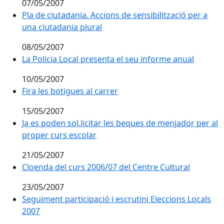
07/05/2007
Pla de ciutadania. Accions de sensibilització per a una
Pla de ciutadania. Accions de sensibilització per a
una ciutadania plural
08/05/2007
La Policia Local presenta el seu informe anual
La Policia Local presenta el seu informe anual
10/05/2007
Fira les botigues al carrer
Fira les botigues al carrer
15/05/2007
Ja es poden sol.licitar les beques de menjador per al
proper curs escolar
21/05/2007
Cloenda del curs 2006/07 del Centre Cultural
Cloenda del curs 2006/07 del Centre Cultural
23/05/2007
Seguiment participació i escrutini Eleccions Locals 20
Seguiment participació i escrutini Eleccions Locals
2007