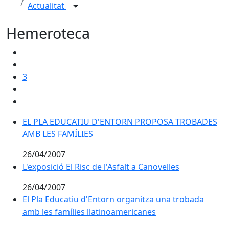
Actualitat
Hemeroteca
3
EL PLA EDUCATIU D'ENTORN PROPOSA TROBADES AM
EL PLA EDUCATIU D'ENTORN PROPOSA TROBADES
AMB LES FAMÍLIES
26/04/2007
L'exposició El Risc de l'Asfalt a Canovelles
L'exposició El Risc de l'Asfalt a Canovelles
26/04/2007
El Pla Educatiu d'Entorn organitza una trobada amb l
El Pla Educatiu d'Entorn organitza una trobada
amb les famílies llatinoamericanes