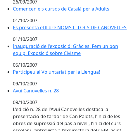
26/09/2007
Comencen els cursos de Català per a Adults
Comencen els cursos de Català per a Adults
01/10/2007
Es presenta el llibre NOMS I LLOCS DE CANOVELLES
Es presenta el llibre NOMS I LLOCS DE CANOVELLES
01/10/2007
Inauguració de l'exposició: Gràcies. Fem un bon equip
Inauguració de l'exposició: Gràcies. Fem un bon
equip. Exposició sobre Civisme
05/10/2007
Participeu al Voluntariat per la Llengua!
Participeu al Voluntariat per la Llengua!
09/10/2007
Avui Canovelles n. 28
Avui Canovelles n. 28
09/10/2007
L'edició n. 28 de l'Avui Canovelles destaca la
presentació de tardor de Can Palots, l'inici de les
obres de supressió del pas a nivell, l'inici del curs
escolar i l'entrevista a l'exdirectora del CEIP Jacint