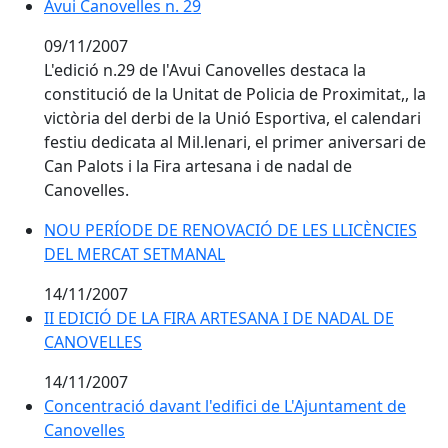
Avui Canovelles n. 29
Avui Canovelles n. 29
09/11/2007
L'edició n.29 de l'Avui Canovelles destaca la
constitució de la Unitat de Policia de Proximitat,, la
victòria del derbi de la Unió Esportiva, el calendari
festiu dedicata al Mil.lenari, el primer aniversari de
Can Palots i la Fira artesana i de nadal de
Canovelles.
NOU PERÍODE DE RENOVACIÓ DE LES LLICÈNCIES DE
NOU PERÍODE DE RENOVACIÓ DE LES LLICÈNCIES
DEL MERCAT SETMANAL
14/11/2007
II EDICIÓ DE LA FIRA ARTESANA I DE NADAL DE CANO
II EDICIÓ DE LA FIRA ARTESANA I DE NADAL DE
CANOVELLES
14/11/2007
Concentració davant l'edifici de L'Ajuntament de Cano
Concentració davant l'edifici de L'Ajuntament de
Canovelles