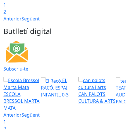
1
2
Anterior
Següent
Butlletí digital
Subscriu-te
EL
RACÓ. ESPAI
TEATR
ESCOLA
CAN PALOTS,
INFANTIL 0-3
AUDI
BRESSOL MARTA
CULTURA & ARTS
PALO
MATA
Anterior
Següent
1
2