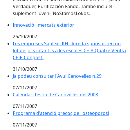
Verdaguer, Purificación Fando. També inclu el
suplement juvenil NoStamosLokos.
Innovació i mercats exterior
26/10/2007
Les empreses Saplex i KH Lloreda sponsoriten un lot de
Les empreses Saplex i KH Lloreda sponsoriten un
lot de jocs infantils a les escoles CEIP Quatre Vents i
CEIP Congost.
31/10/2007
Ja podeu consultar l'Avui Canovelles n.29
Ja podeu consultar l'Avui Canovelles n.29
07/11/2007
Calendari festiu de Canovelles del 2008
Calendari festiu de Canovelles del 2008
07/11/2007
Programa d'atenció precoç de l'osteoporosi
Programa d'atenció precoç de l'osteoporosi
07/11/2007