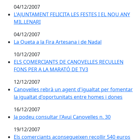
04/12/2007
L'AJUNTAMENT FELICITA LES FESTES I EL NOU ANY MIL
L'AJUNTAMENT FELICITA LES FESTES I EL NOU ANY
MIL.LENARI
04/12/2007
La Queta a la Fira Artesana i de Nadal
La Queta a la Fira Artesana i de Nadal
10/12/2007
ELS COMERCIANTS DE CANOVELLES RECULLEN FONS P
ELS COMERCIANTS DE CANOVELLES RECULLEN
FONS PER A LA MARATÓ DE TV3
12/12/2007
Canovelles rebrà un agent d'igualtat per fomentar la 
Canovelles rebrà un agent d'igualtat per fomentar
la igualtat d'oportunitats entre homes i dones
16/12/2007
Ja podeu consultar l'Avui Canovelles n. 30
Ja podeu consultar l'Avui Canovelles n. 30
19/12/2007
Els comerciants aconsegueixen recollir 540 euros per
Els comerciants aconsegueixen recollir 540 euros