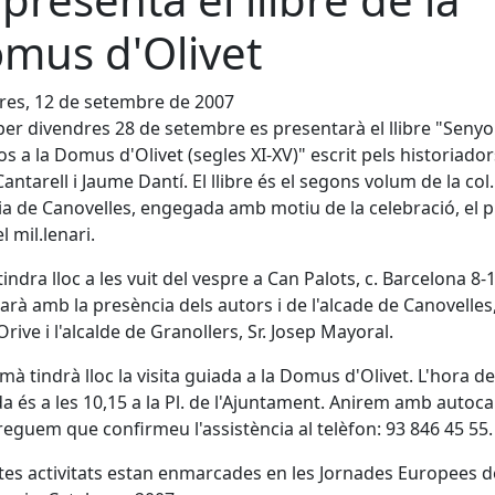
mus d'Olivet
es, 12 de setembre de 2007
per divendres 28 de setembre es presentarà el llibre "Senyor
s a la Domus d'Olivet (segles XI-XV)" escrit pels historiador
Cantarell i Jaume Dantí. El llibre és el segons volum de la col.
ia de Canovelles, engegada amb motiu de la celebració, el 
l mil.lenari.
tindra lloc a les vuit del vespre a Can Palots, c. Barcelona 8-1
rà amb la presència dels autors i de l'alcade de Canovelles,
Orive i l'alcalde de Granollers, Sr. Josep Mayoral.
mà tindrà lloc la visita guiada a la Domus d'Olivet. L'hora de
a és a les 10,15 a la Pl. de l'Ajuntament. Anirem amb autocar
reguem que confirmeu l'assistència al telèfon: 93 846 45 55.
es activitats estan enmarcades en les Jornades Europees d