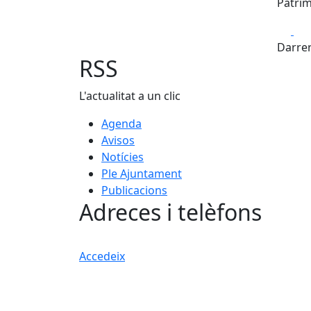
Patrim
Fa
Darrer
RSS
L'actualitat a un clic
Agenda
Avisos
Notícies
Ple Ajuntament
Publicacions
Adreces i telèfons
Accedeix