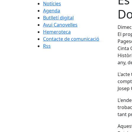
Notícies
Do
Agenda
Butlletí digital
Avui Canovelles
Dimecr
Hemeroteca
El pro
Contacte de comunicació
Pageso
Rss
Cinta 
Històr
any, de
L'acte 
compta
Josep 
L'ende
trobad
tant p
Aquest