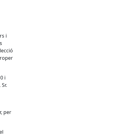
s i
s
lecció
proper
0 i
 Sr.
, per
el