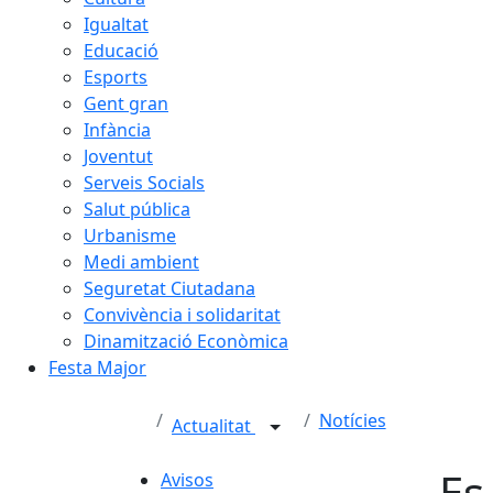
Igualtat
Educació
Esports
Gent gran
Infància
Joventut
Serveis Socials
Salut pública
Urbanisme
Medi ambient
Seguretat Ciutadana
Convivència i solidaritat
Dinamització Econòmica
Festa Major
Notícies
Actualitat
Es
Avisos