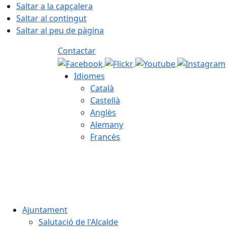
Saltar a la capçalera
Saltar al contingut
Saltar al peu de pàgina
Contactar
Idiomes
Català
Castellà
Anglès
Alemany
Francès
07.08.2026 | 09:09
Ajuntament
Salutació de l'Alcalde