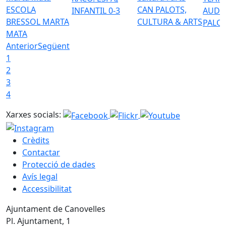
ESCOLA
CAN PALOTS,
INFANTIL 0-3
AUDI
BRESSOL MARTA
CULTURA & ARTS
PALO
MATA
Anterior
Següent
1
2
3
4
Xarxes socials:
Crèdits
Contactar
Protecció de dades
Avís legal
Accessibilitat
Ajuntament de Canovelles
Pl. Ajuntament, 1