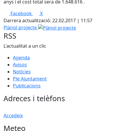
anys i el cost total sera de 1.648.616 .
Facebook
X
Darrera actualització: 22.02.2017 | 11:57
Plànol projecte
RSS
L'actualitat a un clic
Agenda
Avisos
Notícies
Ple Ajuntament
Publicacions
Adreces i telèfons
Accedeix
Meteo