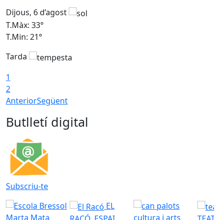
Dijous, 6 d’agost
D
T.Màx: 33°
T
T.Min: 21°
T
Tarda
T
1
2
Anterior
Següent
Butlletí digital
Subscriu-te
EL
RACÓ. ESPAI
TEATR