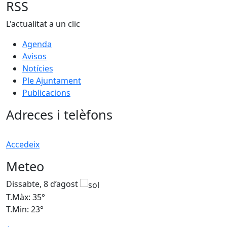
RSS
L'actualitat a un clic
Agenda
Avisos
Notícies
Ple Ajuntament
Publicacions
Adreces i telèfons
Accedeix
Meteo
Dissabte, 8 d’agost
D
T.Màx: 35°
T
T.Min: 23°
T