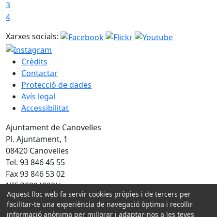
3
4
Xarxes socials:
Crèdits
Contactar
Protecció de dades
Avís legal
Accessibilitat
Ajuntament de Canovelles
Pl. Ajuntament, 1
08420 Canovelles
Tel. 93 846 45 55
Fax 93 846 53 02
NIF P0804000H
Aquest lloc web fa servir cookies pròpies i de tercers per
Amb la col·laboració de:
facilitar-te una experiència de navegació òptima i recollir
informació anònima per millorar i adaptar-nos a les teves