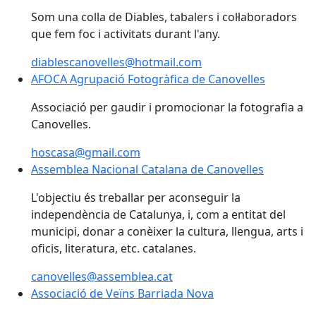
Som una colla de Diables, tabalers i col·laboradors
que fem foc i activitats durant l'any.
diablescanovelles@hotmail.com
AFOCA Agrupació Fotogràfica de Canovelles
Associació per gaudir i promocionar la fotografia a
Canovelles.
hoscasa@gmail.com
Assemblea Nacional Catalana de Canovelles
Assemblea Nacional Catalana de Canovelles
L'objectiu és treballar per aconseguir la
independència de Catalunya, i, com a entitat del
municipi, donar a conèixer la cultura, llengua, arts i
oficis, literatura, etc. catalanes.
canovelles@assemblea.cat
Associació de Veïns Barriada Nova