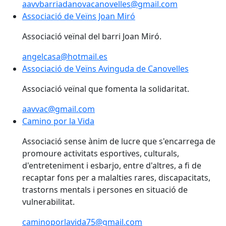
aavvbarriadanovacanovelles@gmail.com
Associació de Veïns Joan Miró
Associació de Veïns Joan Miró
Associació veïnal del barri Joan Miró.
angelcasa@hotmail.es
Associació de Veïns Avinguda de Canovelles
Associació de Veïns Avinguda de Canovelles
Associació veïnal que fomenta la solidaritat.
aavvac@gmail.com
Camino por la Vida
Associació sense ànim de lucre que s'encarrega de
promoure activitats esportives, culturals,
d'entreteniment i esbarjo, entre d'altres, a fi de
recaptar fons per a malalties rares, discapacitats,
trastorns mentals i persones en situació de
vulnerabilitat.
caminoporlavida75@gmail.com