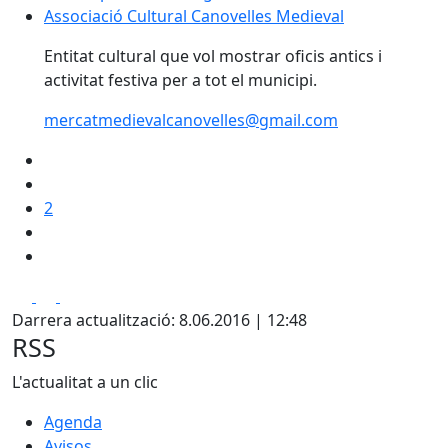
Associació Cultural Canovelles Medieval
Associació Cultural Canovelles Medieval
Entitat cultural que vol mostrar oficis antics i
activitat festiva per a tot el municipi.
mercatmedievalcanovelles@gmail.com
2
Facebook
X
Pdf
Darrera actualització: 8.06.2016 | 12:48
RSS
L'actualitat a un clic
Agenda
Avisos