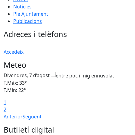
Notícies
Ple Ajuntament
Publicacions
Adreces i telèfons
Accedeix
Meteo
Divendres, 7 d’agost
D
T.Màx: 33°
T
T.Min: 22°
T
1
2
Anterior
Següent
Butlletí digital