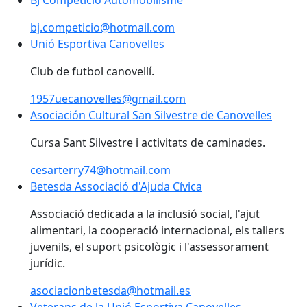
bj.competicio@hotmail.com
Unió Esportiva Canovelles
Unió Esportiva Canovelles
Club de futbol canovellí.
1957uecanovelles@gmail.com
Asociación Cultural San Silvestre de Canovelles
Cursa Sant Silvestre i activitats de caminades.
cesarterry74@hotmail.com
Betesda Associació d'Ajuda Cívica
Betesda Associació d'Ajuda Cívica
Associació dedicada a la inclusió social, l'ajut
alimentari, la cooperació internacional, els tallers
juvenils, el suport psicològic i l'assessorament
jurídic.
asociacionbetesda@hotmail.es
Veterans de la Unió Esportiva Canovelles