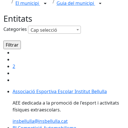
El municipi
Guia del municipi
Entitats
Categories
Cap selecció
2
Associació Esportiva Escolar Institut Bellulla
Associació Esportiva Escolar Institut Bellulla
AEE dedicada a la promoció de l'esport i activitats
físiques extraescolars.
insbellulla@insbellulla.cat
BJ Competició Automobilisme