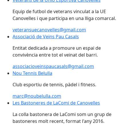
Equip de futbol de veterans vinculat a la UE
Canovelles i que participa en una lliga comarcal.
veteransuecanovelles@gmail.com
Associació de Veïns Pau Casals
Associació de Veïns Pau Casals
Entitat dedicada a promoure un espai de
convivència entre tot el veïnat del barri.
associacioveinspaucasals@gmail.com
Nou Tennis Belulla
Nou Tennis Belulla
Club esportiu de tennis, pàdel i fitness.
marc@noubelulla.com
Les Bastoneres de LaComi de Canovelles
Les Bastoneres de LaComi de Canovelles
La colla bastonera de LaComi som un grup de
bastoneres molt recent, format l'any 2016.