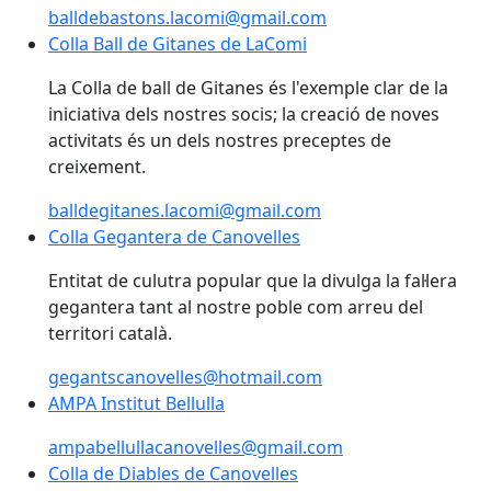
balldebastons.lacomi@gmail.com
Colla Ball de Gitanes de LaComi
Colla Ball de Gitanes de LaComi
La Colla de ball de Gitanes és l'exemple clar de la
iniciativa dels nostres socis; la creació de noves
activitats és un dels nostres preceptes de
creixement.
balldegitanes.lacomi@gmail.com
Colla Gegantera de Canovelles
Colla Gegantera de Canovelles
Entitat de culutra popular que la divulga la fal·lera
gegantera tant al nostre poble com arreu del
territori català.
gegantscanovelles@hotmail.com
AMPA Institut Bellulla
AMPA Institut Bellulla
ampabellullacanovelles@gmail.com
Colla de Diables de Canovelles
Colla de Diables de Canovelles