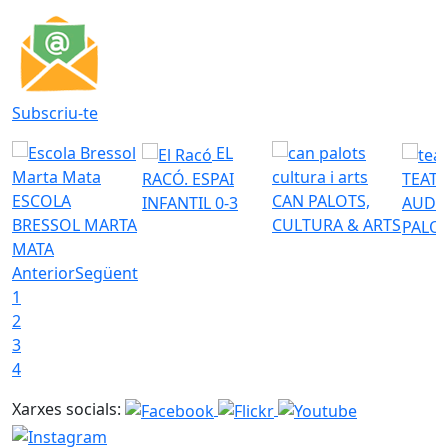
Subscriu-te
EL
RACÓ. ESPAI
TEATR
ESCOLA
CAN PALOTS,
INFANTIL 0-3
AUDI
BRESSOL MARTA
CULTURA & ARTS
PALO
MATA
Anterior
Següent
1
2
3
4
Xarxes socials: