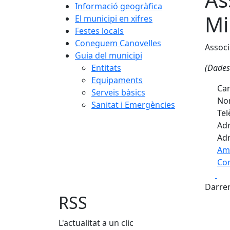
Informació geogràfica
Mi
El municipi en xifres
Festes locals
Coneguem Canovelles
Associ
Guia del municipi
Entitats
(Dades
Equipaments
Car
Serveis bàsics
Nom
Sanitat i Emergències
Tel
Adr
Adr
Am
Com
Fa
+
Darrer
−
RSS
L'actualitat a un clic