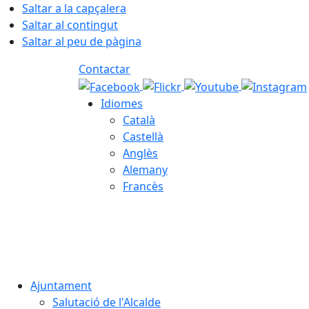
Saltar a la capçalera
Saltar al contingut
Saltar al peu de pàgina
Contactar
Idiomes
Català
Castellà
Anglès
Alemany
Francès
07.08.2026 | 21:53
Ajuntament
Salutació de l'Alcalde