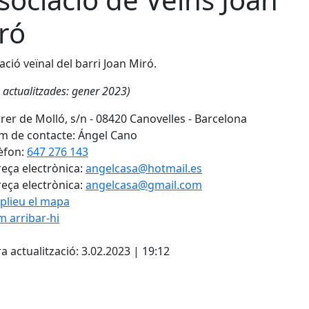
ró
ació veïnal del barri Joan Miró.
 actualitzades: gener 2023)
rer de Molló, s/n - 08420 Canovelles - Barcelona
 de contacte: Ángel Cano
èfon:
647 276 143
eça electrònica:
angelcasa@hotmail.es
eça electrònica:
angelcasa@gmail.com
plieu el mapa
 arribar-hi
Leaflet
| ©
OpenStreetMap
con
cebook
X
a actualització: 3.02.2023 | 19:12