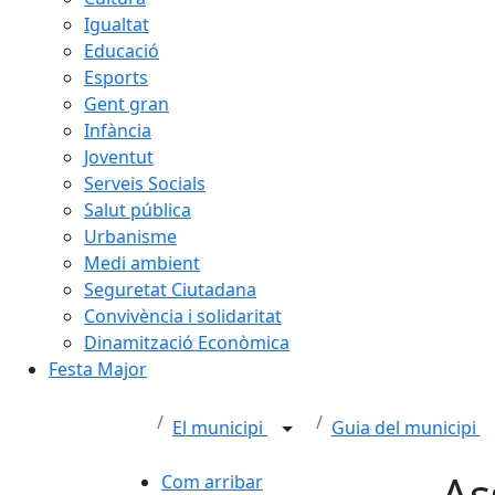
Igualtat
Educació
Esports
Gent gran
Infància
Joventut
Serveis Socials
Salut pública
Urbanisme
Medi ambient
Seguretat Ciutadana
Convivència i solidaritat
Dinamització Econòmica
Festa Major
El municipi
Guia del municipi
As
Com arribar