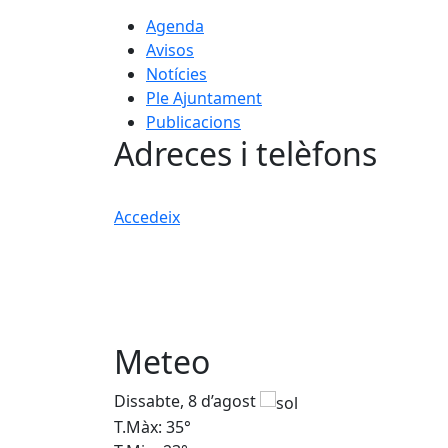
Agenda
Avisos
Notícies
Ple Ajuntament
Publicacions
Adreces i telèfons
Accedeix
Meteo
Dissabte, 8 d’agost
T.Màx: 35°