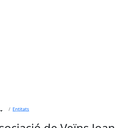
Entitats
sociació de Veïns Joan