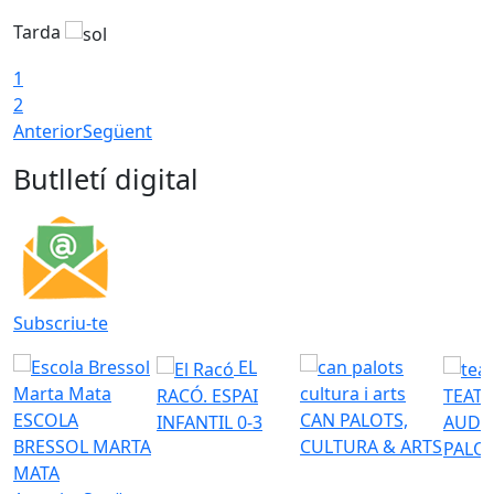
Tarda
T
1
2
Anterior
Següent
Butlletí digital
Subscriu-te
EL
RACÓ. ESPAI
TEATR
ESCOLA
CAN PALOTS,
INFANTIL 0-3
AUDI
BRESSOL MARTA
CULTURA & ARTS
PALO
MATA