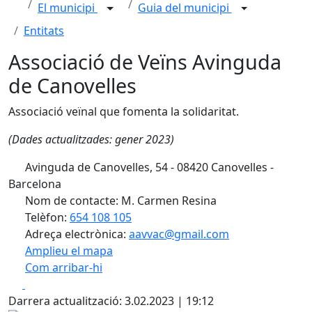
El municipi
Guia del municipi
Entitats
Associació de Veïns Avinguda
de Canovelles
Associació veïnal que fomenta la solidaritat.
(Dades actualitzades: gener 2023)
Avinguda de Canovelles, 54 - 08420 Canovelles -
Barcelona
Nom de contacte: M. Carmen Resina
Telèfon:
654 108 105
Adreça electrònica:
aavvac@gmail.com
Amplieu el mapa
Com arribar-hi
Leaflet
| ©
OpenStreetMap
contributors
Facebook
X
+
Darrera actualització: 3.02.2023 | 19:12