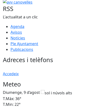
−
avv canovelles
RSS
L'actualitat a un clic
Agenda
Avisos
Notícies
Ple Ajuntament
Publicacions
Adreces i telèfons
Accedeix
Meteo
Diumenge, 9 d’agost
D
T.Màx: 36°
T
T.Min: 22°
T