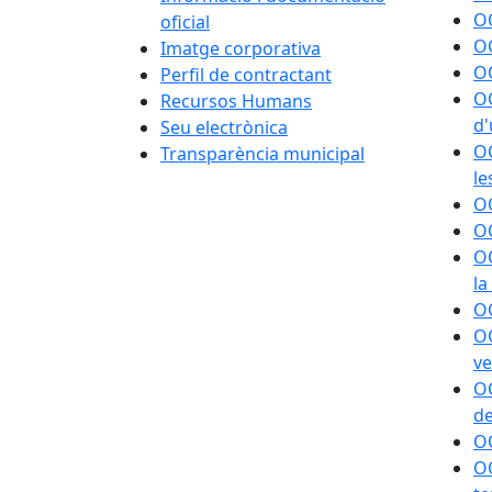
OO
oficial
OO
Imatge corporativa
OO
Perfil de contractant
OO
Recursos Humans
d
Seu electrònica
OO
Transparència municipal
le
OO
OO
OO
la
OO
OO
ve
OO
de
OO
OO