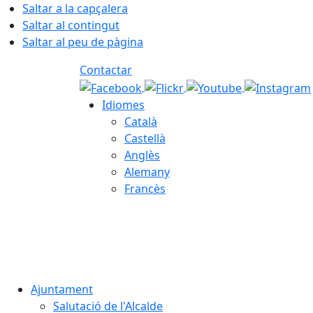
Saltar a la capçalera
Saltar al contingut
Saltar al peu de pàgina
Contactar
Idiomes
Català
Castellà
Anglès
Alemany
Francès
07.08.2026 | 04:00
Ajuntament
Salutació de l'Alcalde