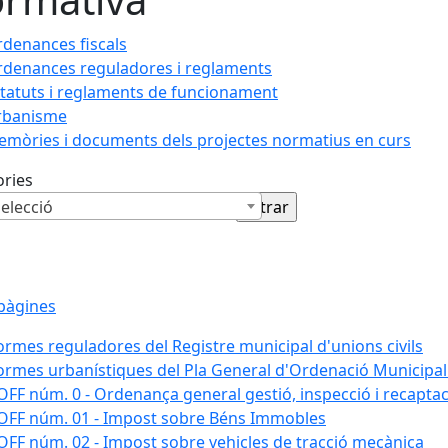
denances fiscals
denances reguladores i reglaments
tatuts i reglaments de funcionament
rbanisme
mòries i documents dels projectes normatius en curs
ories
elecció
pàgines
rmes reguladores del Registre municipal d'unions civils
rmes urbanístiques del Pla General d'Ordenació Municipal
FF núm. 0 - Ordenança general gestió, inspecció i recaptac
FF núm. 01 - Impost sobre Béns Immobles
FF núm. 02 - Impost sobre vehicles de tracció mecànica