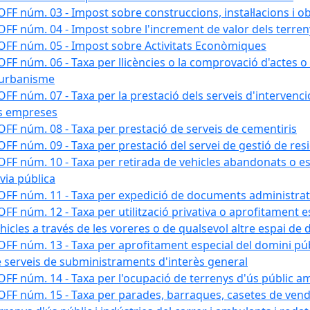
FF núm. 03 - Impost sobre construccions, instal·lacions i o
FF núm. 04 - Impost sobre l'increment de valor dels terre
FF núm. 05 - Impost sobre Activitats Econòmiques
FF núm. 06 - Taxa per llicències o la comprovació d'actes
'urbanisme
FF núm. 07 - Taxa per la prestació dels serveis d'intervenció 
s empreses
FF núm. 08 - Taxa per prestació de serveis de cementiris
FF núm. 09 - Taxa per prestació del servei de gestió de res
FF núm. 10 - Taxa per retirada de vehicles abandonats o 
 via pública
FF núm. 11 - Taxa per expedició de documents administrat
FF núm. 12 - Taxa per utilització privativa o aprofitament e
hicles a través de les voreres o de qualsevol altre espai de 
FF núm. 13 - Taxa per aprofitament especial del domini púb
 serveis de subministraments d'interès general
FF núm. 14 - Taxa per l'ocupació de terrenys d'ús públic amb
FF núm. 15 - Taxa per parades, barraques, casetes de venda