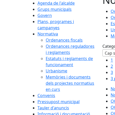
Agenda de l'alcalde
Grups municipals
Or
Govern
Or
Plans, programes i
Es
campanyes
U
Normativa
Me
Ordenances fiscals
Ordenances reguladores
Categ
i reglaments
Cap s
Estatuts i reglaments de
1
funcionament
2
Urbanisme
3
Memòries i documents
3 
dels projectes normatius
No
en curs
No
Convenis
OO
Pressupost municipal
OO
Tauler d'anuncis
OO
Informació i documentació