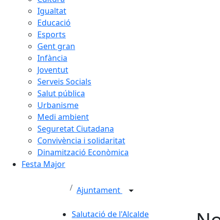
Igualtat
Educació
Esports
Gent gran
Infància
Joventut
Serveis Socials
Salut pública
Urbanisme
Medi ambient
Seguretat Ciutadana
Convivència i solidaritat
Dinamització Econòmica
Festa Major
Ajuntament
No
Salutació de l'Alcalde