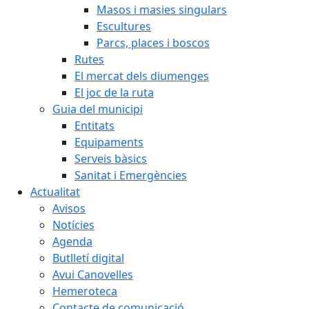
Masos i masies singulars
Escultures
Parcs, places i boscos
Rutes
El mercat dels diumenges
El joc de la ruta
Guia del municipi
Entitats
Equipaments
Serveis bàsics
Sanitat i Emergències
Actualitat
Avisos
Notícies
Agenda
Butlletí digital
Avui Canovelles
Hemeroteca
Contacte de comunicació