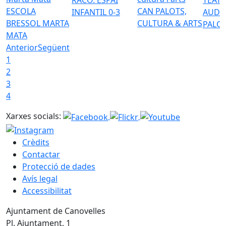
ESCOLA
CAN PALOTS,
INFANTIL 0-3
AUDI
BRESSOL MARTA
CULTURA & ARTS
PALO
MATA
Anterior
Següent
1
2
3
4
Xarxes socials:
Crèdits
Contactar
Protecció de dades
Avís legal
Accessibilitat
Ajuntament de Canovelles
Pl. Ajuntament, 1