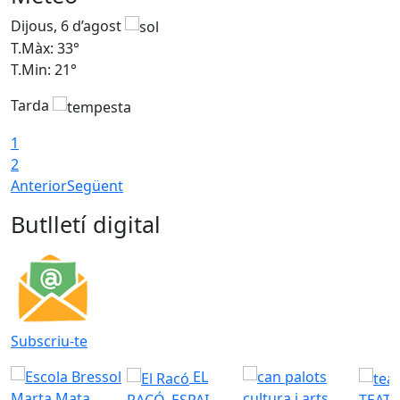
Dijous, 6 d’agost
D
T.Màx: 33°
T
T.Min: 21°
T
Tarda
T
1
2
Anterior
Següent
Butlletí digital
Subscriu-te
EL
RACÓ. ESPAI
TEATR